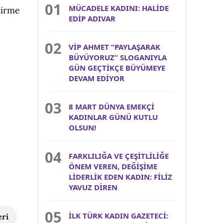
MÜCADELE KADINI: HALİDE
ştirme
EDİP ADIVAR
VİP AHMET “PAYLAŞARAK
BÜYÜYORUZ” SLOGANIYLA
GÜN GEÇTİKÇE BÜYÜMEYE
DEVAM EDİYOR
8 MART DÜNYA EMEKÇİ
KADINLAR GÜNÜ KUTLU
OLSUN!
FARKLILIĞA VE ÇEŞİTLİLİĞE
ÖNEM VEREN, DEĞİŞİME
LİDERLİK EDEN KADIN: FİLİZ
YAVUZ DİREN
İLK TÜRK KADIN GAZETECİ:
eri