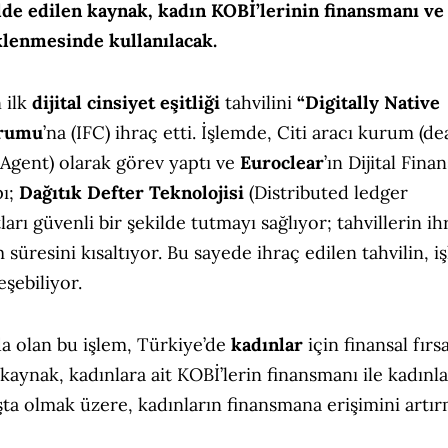
lde edilen kaynak, kadın KOBİ’lerinin finansmanı ve
klenmesinde kullanılacak.
 ilk
dijital
cinsiyet eşitliği
tahvilini
“Digitally Native
urumu
’na (IFC) ihraç etti. İşlemde, Citi aracı kurum (de
 Agent) olarak görev yaptı ve
Euroclear
’ın Dijital Finan
pı;
Dağıtık Defter Teknolojisi
(Distributed ledger
rı güvenli bir şekilde tutmayı sağlıyor; tahvillerin ih
süresini kısaltıyor. Bu sayede ihraç edilen tahvilin, i
eşebiliyor.
da olan bu işlem, Türkiye’de
kadınlar
için finansal fırs
 kaynak, kadınlara ait KOBİ’lerin finansmanı ile kadınl
ta olmak üzere, kadınların finansmana erişimini artı