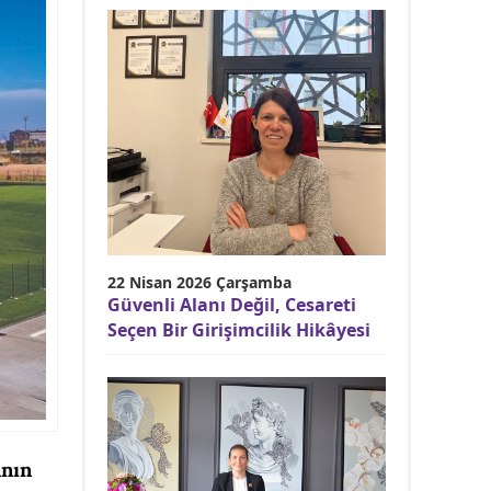
22 Nisan 2026 Çarşamba
Güvenli Alanı Değil, Cesareti
Seçen Bir Girişimcilik Hikâyesi
anın