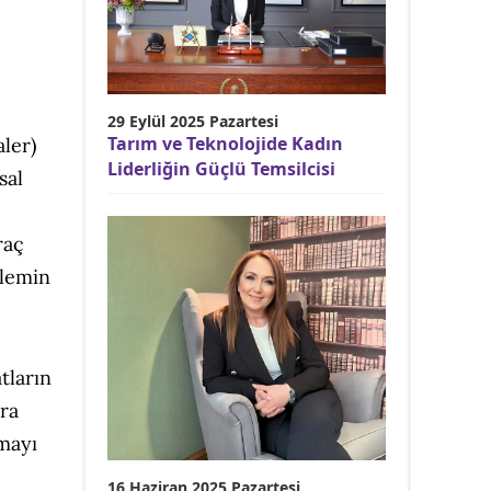
29 Eylül 2025 Pazartesi
Tarım ve Teknolojide Kadın
aler)
Liderliğin Güçlü Temsilcisi
sal
raç
şlemin
atların
ara
rmayı
16 Haziran 2025 Pazartesi