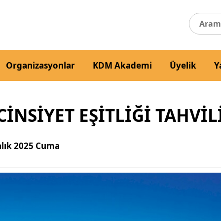
Organizasyonlar
KDM Akademi
Üyelik
Y
CINSIYET EŞITLIĞI TAHVIL
alık 2025 Cuma