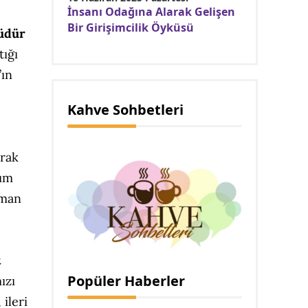
İnsanı Odağına Alarak Gelişen
Bir Girişimcilik Öyküsü
üdür
ığı
’ın
Kahve Sohbetleri
arak
lım
sman
t
Popüler Haberler
ızı
 ileri