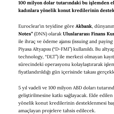
100 milyon dolar tutarındaki bu işlemden e
kadınlara yönelik konut kredilerinin deste
Euroclear’ın teyidine göre
Akbank
, dünyanın
Notes”
(DNN) olarak
Uluslararası Finans K
ile ihraç ve ödeme ajansı (issuing and paying
Piyasa Altyapısı (“D-FMI”) kullanıldı. Bu altya
technology, “DLT”) ile merkezi olmayan kayıtla
sürecindeki operasyonu kolaylaştırarak işlem 
fiyatlandırıldığı gün içerisinde takası gerçekl
5 yıl vadeli ve 100 milyon ABD doları tutarın
geliştirilmesine katkı sağlayacak. Elde edilen
yönelik konut kredilerinin desteklenmesi baş
amaçlayan projelere tahsis edilecek.