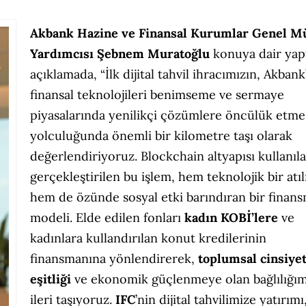
Akbank Hazine ve Finansal Kurumlar Genel M
Yardımcısı Şebnem Muratoğlu
konuya dair yapt
açıklamada, “İlk dijital tahvil ihracımızın, Akbank
finansal teknolojileri benimseme ve sermaye
piyasalarında yenilikçi çözümlere öncülük etme
yolculuğunda önemli bir kilometre taşı olarak
değerlendiriyoruz. Blockchain altyapısı kullanıl
gerçekleştirilen bu işlem, hem teknolojik bir atı
hem de özünde sosyal etki barındıran bir finan
modeli. Elde edilen fonları
kadın KOBİ’lere
ve
kadınlara kullandırılan konut kredilerinin
finansmanına yönlendirerek,
toplumsal cinsiye
eşitliği
ve ekonomik güçlenmeye olan bağlılığım
ileri taşıyoruz.
IFC
’nin dijital tahvilimize yatırımı,