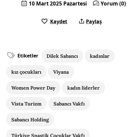
10 Mart 2025 Pazartesi
Yorum (0)
Kaydet
Paylaş
Etiketler
Dilek Sabancı
kadınlar
kız çocukları
Viyana
Women Power Day
kadın liderler
Vista Turizm
Sabancı Vakfı
Sabancı Holding
Türkiye Spastik Çocuklar Vakfı