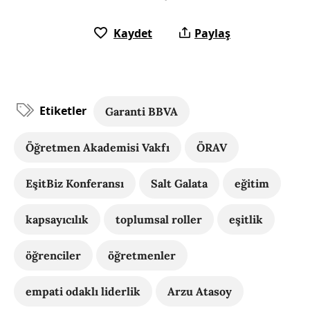
Kaydet
Paylaş
Etiketler
Garanti BBVA
Öğretmen Akademisi Vakfı
ÖRAV
EşitBiz Konferansı
Salt Galata
eğitim
kapsayıcılık
toplumsal roller
eşitlik
öğrenciler
öğretmenler
empati odaklı liderlik
Arzu Atasoy