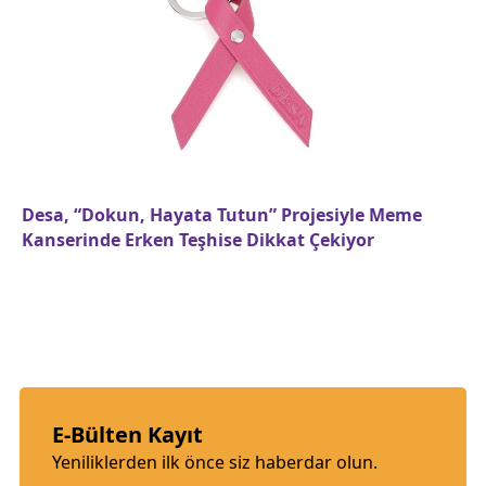
Desa, “Dokun, Hayata Tutun” Projesiyle Meme
Kanserinde Erken Teşhise Dikkat Çekiyor
E-Bülten Kayıt
Yeniliklerden ilk önce siz haberdar olun.