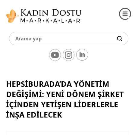
HEPSIBURADA’DA YÖNETIM
DEĞIŞIMI: YENI DÖNEM ŞIRKET
İÇINDEN YETIŞEN LIDERLERLE
İNŞA EDILECEK