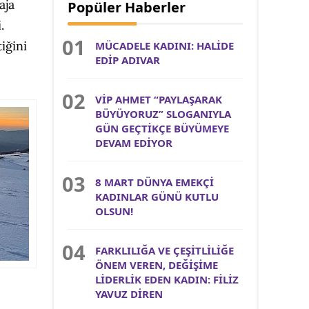
aja
Popüler Haberler
.
iğini
MÜCADELE KADINI: HALİDE
EDİP ADIVAR
VİP AHMET “PAYLAŞARAK
BÜYÜYORUZ” SLOGANIYLA
GÜN GEÇTİKÇE BÜYÜMEYE
DEVAM EDİYOR
8 MART DÜNYA EMEKÇİ
KADINLAR GÜNÜ KUTLU
OLSUN!
FARKLILIĞA VE ÇEŞİTLİLİĞE
ÖNEM VEREN, DEĞİŞİME
LİDERLİK EDEN KADIN: FİLİZ
YAVUZ DİREN