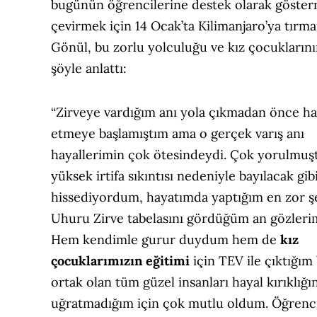
bugünün öğrencilerine destek olarak gösterm
çevirmek için 14 Ocak’ta Kilimanjaro’ya tı
Gönül, bu zorlu yolculuğu ve kız çocuklarının
şöyle anlattı:
“Zirveye vardığım anı yola çıkmadan önce ha
etmeye başlamıştım ama o gerçek varış anı
hayallerimin çok ötesindeydi. Çok yorulmuş
yüksek irtifa sıkıntısı nedeniyle bayılacak gib
hissediyordum, hayatımda yaptığım en zor ş
Uhuru Zirve tabelasını gördüğüm an gözleri
Hem kendimle gurur duydum hem de
kız
çocuklarımızın eğitimi
için TEV ile çıktığım
ortak olan tüm güzel insanları hayal kırıklığı
uğratmadığım için çok mutlu oldum. Öğrenci