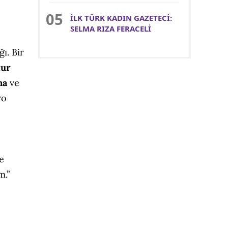
İLK TÜRK KADIN GAZETECİ:
SELMA RIZA FERACELİ
ı. Bir
ur
ına
ve
ro
e
m.”