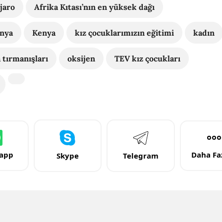
jaro
Afrika Kıtası’nın en yüksek dağı
nya
Kenya
kız çocuklarımızın eğitimi
kadın
 tırmanışları
oksijen
TEV kız çocukları
app
Daha Faz
Skype
Telegram