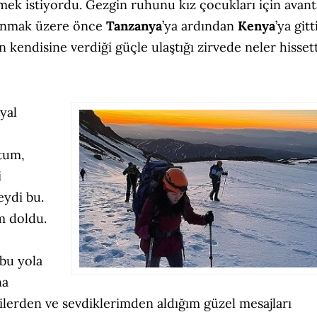
ek istiyordu. Gezgin ruhunu kız çocukları için avant
rmanmak üzere önce
Tanzanya
’ya ardından
Kenya
’ya gitti
 kendisine verdiği güçle ulaştığı zirvede neler hissett
yal
tum,
i
eydi bu.
m doldu.
 bu yola
na
lerden ve sevdiklerimden aldığım güzel mesajları