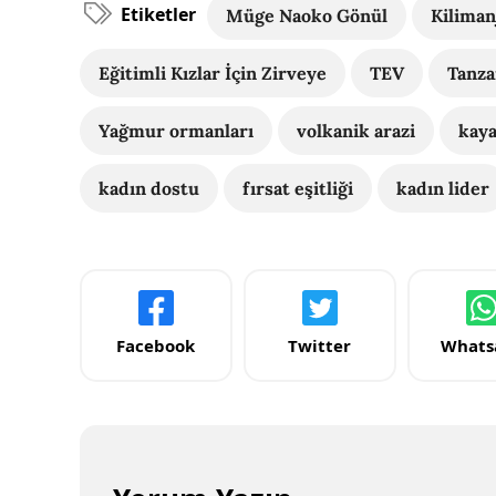
Etiketler
Müge Naoko Gönül
Kiliman
Eğitimli Kızlar İçin Zirveye
TEV
Tanza
Yağmur ormanları
volkanik arazi
kaya
kadın dostu
fırsat eşitliği
kadın lider
Facebook
Twitter
Whats