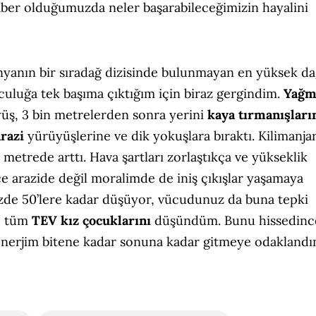
ber olduğumuzda neler başarabileceğimizin hayalini
ünyanın bir sıradağ dizisinde bulunmayan en yüksek dağ
lculuğa tek başıma çıktığım için biraz gergindim.
Yağm
üş, 3 bin metrelerden sonra yerini
kaya tırmanışlar
razi
yürüyüşlerine ve dik yokuşlara bıraktı. Kilimanja
metrede arttı. Hava şartları zorlaştıkça ve yükseklik
ce arazide değil moralimde de iniş çıkışlar yaşamaya
de 50’lere kadar düşüyor, vücudunuz da buna tepki
ı, tüm
TEV kız çocuklarını
düşündüm. Bunu hissedinc
enerjim bitene kadar sonuna kadar gitmeye odaklandı