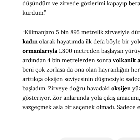
düşündüm ve zirvede gözlerimi kapayıp bera
kurdum.”
“Kilimanjaro 5 bin 895 metrelik zirvesiyle d
kadın
olarak hayatımda ilk defa böyle bir yo
ormanlarıyla
1.800 metreden başlayan yürüy
ardından 4 bin metrelerden sonra
volkanik a
beni çok zorlasa da ona olan hayranlığım her 
arttıkça oksijen seviyesinin düşmesiyle sade
başladım. Zirveye doğru havadaki
oksijen
yüz
gösteriyor. Zor anlarımda yola çıkış amacım
vazgeçmek asla bir seçenek olmadı. Sadece 