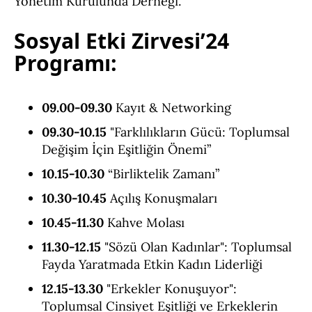
Yönetim Kurulunda Derneği.
Sosyal Etki Zirvesi’24
Programı:
09.00-09.30
Kayıt & Networking
09.30-10.15
"Farklılıkların Gücü: Toplumsal
Değişim İçin Eşitliğin Önemi”
10.15-10.30
“Birliktelik Zamanı”
10.30-10.45
Açılış Konuşmaları
10.45-11.30
Kahve Molası
11.30-12.15
"Sözü Olan Kadınlar": Toplumsal
Fayda Yaratmada Etkin Kadın Liderliği
12.15-13.30
"Erkekler Konuşuyor":
Toplumsal Cinsiyet Eşitliği ve Erkeklerin