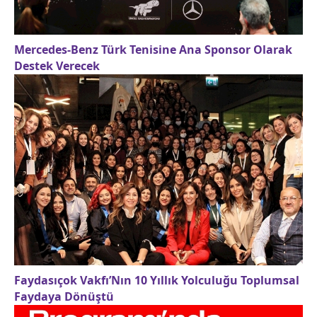
Mercedes-Benz Türk Tenisine Ana Sponsor Olarak
Destek Verecek
Faydasıçok Vakfı’Nın 10 Yıllık Yolculuğu Toplumsal
Faydaya Dönüştü