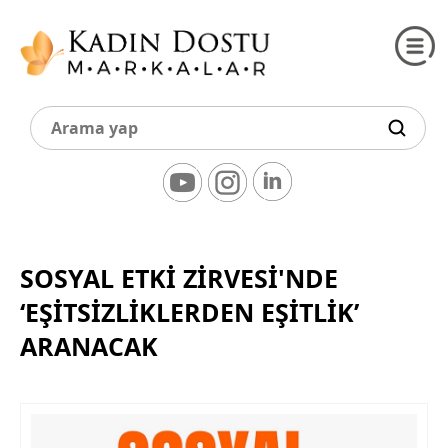
SOSYAL ETKI ZIRVESI'NDE
‘EŞITSIZLIKLERDEN EŞITLIK’
ARANACAK