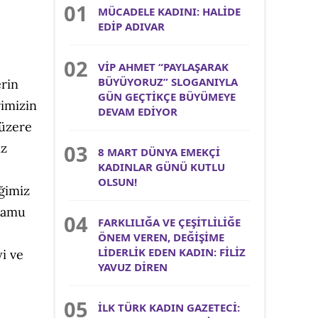
MÜCADELE KADINI: HALİDE
EDİP ADIVAR
VİP AHMET “PAYLAŞARAK
BÜYÜYORUZ” SLOGANIYLA
erin
GÜN GEÇTİKÇE BÜYÜMEYE
rimizin
DEVAM EDİYOR
 üzere
ız
8 MART DÜNYA EMEKÇİ
KADINLAR GÜNÜ KUTLU
e
OLSUN!
ğimiz
kamu
FARKLILIĞA VE ÇEŞİTLİLİĞE
ÖNEM VEREN, DEĞİŞİME
LİDERLİK EDEN KADIN: FİLİZ
i ve
YAVUZ DİREN
İLK TÜRK KADIN GAZETECİ: