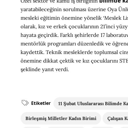
bilimde k
Özel sektör ve kamu iş birliğinin
yaratabileceğinin sorulması üzerine Oya Ünlü 
mesleki eğitimin önemine yönelik ‘Meslek Li
olarak, kız ve erkek çocuklarının 21’inci yüz
hayata geçirdik. Farklı şehirlerde 17 laboratu
mentörlük programları düzenledik ve öğrenci
kaydettik. Teknik mesleklerde toplumsal cinsi
önemine dikkat çektik ve kız çocuklarını STE
şeklinde yanıt verdi.
Etiketler
11 Şubat Uluslararası Bilimde K
Birleşmiş Milletler Kadın Birimi
Çalışan K