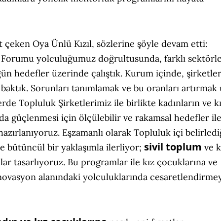
 çeken Oya Ünlü Kızıl, sözlerine şöyle devam etti:
ik Forumu yolculuğumuz doğrultusunda, farklı sektörl
zgün hedefler üzerinde çalıştık. Kurum içinde, şirketle
baktık. Sorunları tanımlamak ve bu oranları artırmak
rde Topluluk Şirketlerimiz ile birlikte kadınların ve k
da güçlenmesi için ölçülebilir ve rakamsal hedefler il
zırlanıyoruz. Eşzamanlı olarak Topluluk içi belirledi
sivil toplum
 bütüncül bir yaklaşımla ilerliyor;
ve 
mlar tasarlıyoruz. Bu programlar ile kız çocuklarına ve
 inovasyon alanındaki yolculuklarında cesaretlendirmey