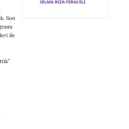
SELMA RIZA FERACELİ
e
ık. Son
ogramı
eri ile
ttik”