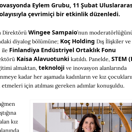
İnovasyonda Eylem Grubu, 11 Şubat Uluslararas
layısıyla çevrimiçi bir etkinlik düzenledi.
Wingee Sampaio
m Direktörü
’nun moderatörlüğün
Koç Holding
ndaki diyalog bölümüne;
Dış İlişkiler ve
l
Finlandiya Endüstriyel Ortaklık Fonu
ile
Kaisa Alavuotunki
STEM (
ektörü
katıldı. Panelde,
teknoloji
itimi almaktan,
ve inovasyon alanlarında
enmeye kadar her aşamada kadınların ve kız çocukları
am etmeleri için atılması gereken adımlar konuşuldu.
rağmen
ştığına
alan kız
alanında