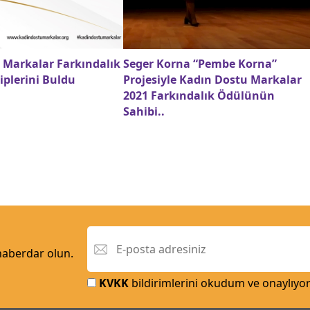
 Markalar Farkındalık
Seger Korna “Pembe Korna”
iplerini Buldu
Projesiyle Kadın Dostu Markalar
2021 Farkındalık Ödülünün
Sahibi..
 haberdar olun.
KVKK
bildirimlerini okudum ve onaylıyo