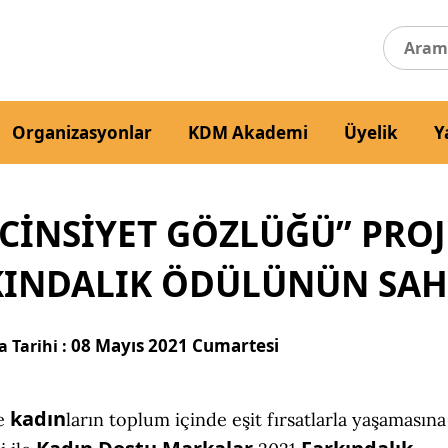
Organizasyonlar
KDM Akademi
Üyelik
Y
İNSİYET GÖZLÜĞÜ” PROJ
KINDALIK ÖDÜLÜNÜN SAH
08 Mayıs 2021 Cumartesi
 Tarihi :
kadın
e
ların toplum içinde eşit fırsatlarla yaşamasına