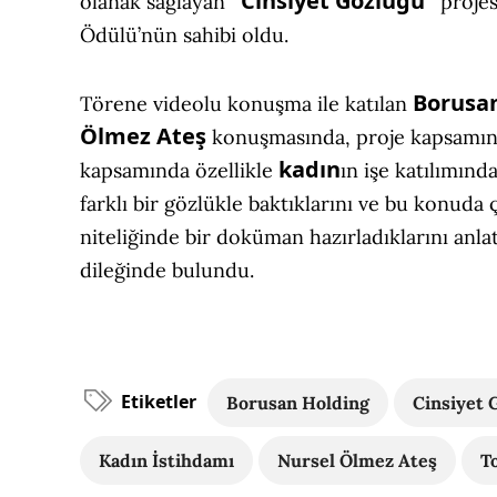
“Cinsiyet Gözlüğü”
olanak sağlayan
projes
Ödülü’nün sahibi oldu.
Borusa
Törene videolu konuşma ile katılan
Ölmez Ateş
konuşmasında, proje kapsamınd
kadın
kapsamında özellikle
ın işe katılımınd
farklı bir gözlükle baktıklarını ve bu konuda 
niteliğinde bir doküman hazırladıklarını anla
dileğinde bulundu.
Etiketler
Borusan Holding
Cinsiyet 
Kadın İstihdamı
Nursel Ölmez Ateş
T