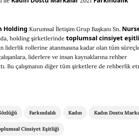
Kadın Dostu Markalar
Farkındalık
i ile
2021
n Holding
Nurse
Kurumsal İletişim Grup Başkanı Sn.
toplumsal cinsiyet eşitl
a, holding şirketlerinde
an liderlik rollerine atanmasına kadar olan tüm süreçl
çalışanlara, liderlere ve insan kaynaklarına rehber
ttı. Bu çalışmanın diğer tüm şirketlere de rehberlik e
Gözlüğü
Farkındalık
Kadın
Kadın Dostu Marka
oplumsal Cinsiyet Eşitliği