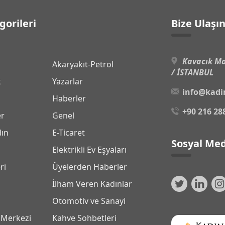
gorileri
Bize Ulaşı
Kavacık Ma
Akaryakıt-Petrol
/ İSTANBUL
k
Yazarlar
info@kadi
Haberler
+90 216 28
er
Genel
dın
E-Ticaret
Sosyal Med
Elektrikli Ev Eşyaları
ri
Üyelerden Haberler
İlham Veren Kadınlar
Otomotiv ve Sanayi
 Merkezi
Kahve Sohbetleri