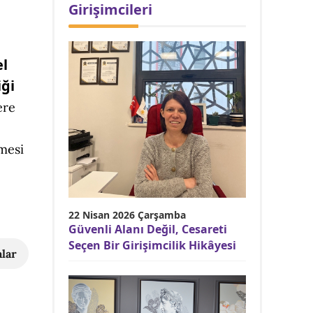
Girişimcileri
l
iği
ere
tmesi
22 Nisan 2026 Çarşamba
Güvenli Alanı Değil, Cesareti
Seçen Bir Girişimcilik Hikâyesi
lar