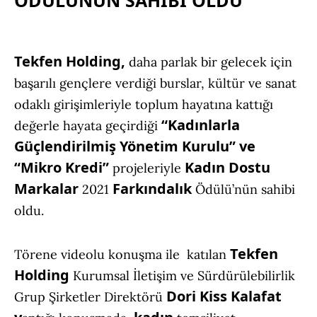
ÖDÜLÜNÜN SAHİBİ OLDU
Tekfen Holding,
daha parlak bir gelecek için
başarılı gençlere verdiği burslar, kültür ve sanat
odaklı girişimleriyle toplum hayatına kattığı
“Kadınlarla
değerle hayata geçirdiği
Güçlendirilmiş Yönetim Kurulu” ve
“Mikro Kredi”
Kadın Dostu
projeleriyle
Markalar
Farkındalık
2021
Ödülü’nün sahibi
oldu.
Tekfen
Törene videolu konuşma ile katılan
Holding
Kurumsal İletişim ve Sürdürülebilirlik
Dori Kiss Kalafat
Grup Şirketler Direktörü