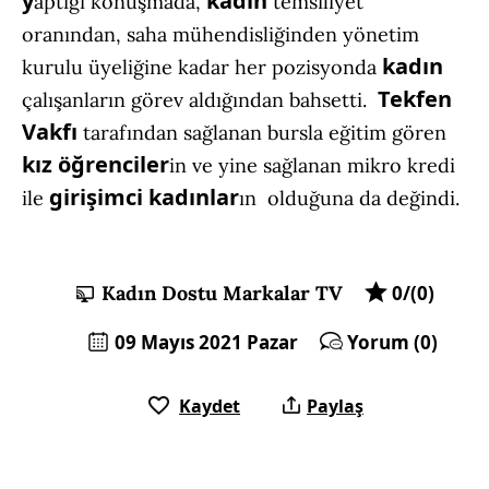
y
kadın
aptığı konuşmada,
temsiliyet
oranından, saha mühendisliğinden yönetim
kadın
kurulu üyeliğine kadar her pozisyonda
Tekfen
çalışanların görev aldığından bahsetti.
Vakfı
tarafından sağlanan bursla eğitim gören
kız öğrenciler
in ve yine sağlanan mikro kredi
girişimci kadınlar
ile
ın olduğuna da değindi.
Kadın Dostu Markalar TV
0/(0)
09 Mayıs 2021 Pazar
Yorum (0)
Kaydet
Paylaş