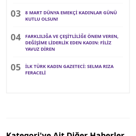
8 MART DÜNYA EMEKÇİ KADINLAR GÜNÜ
KUTLU OLSUN!
FARKLILIĞA VE ÇEŞİTLİLİĞE ÖNEM VEREN,
DEĞİŞİME LİDERLİK EDEN KADIN: FİLİZ
YAVUZ DİREN
İLK TÜRK KADIN GAZETECİ: SELMA RIZA
FERACELİ
Kategori'ye Ait Diğer Haberler