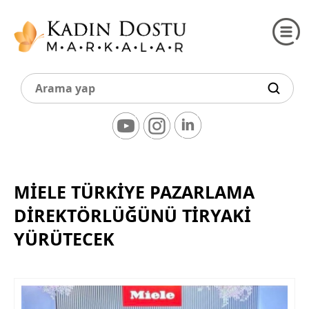
MIELE TÜRKIYE PAZARLAMA
DIREKTÖRLÜĞÜNÜ TIRYAKI
YÜRÜTECEK