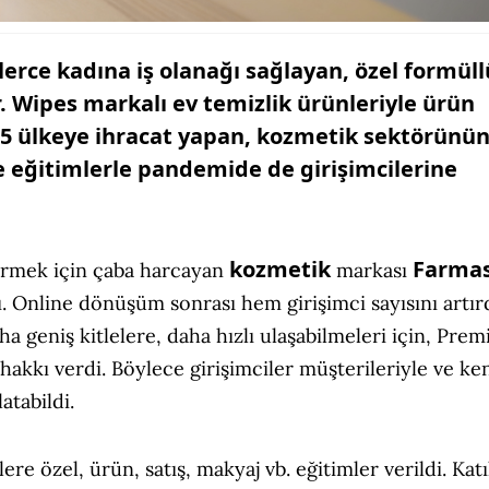
lerce kadına iş olanağı sağlayan,
özel formüll
. Wipes markalı ev temizlik ürünleriyle ürün
5 ülkeye ihracat yapan, kozmetik sektörünü
e eğitimlerle pandemide de girişimcilerine
kozmetik
Farmas
ştürmek için çaba harcayan
markası
ı. Online dönüşüm sonrası hem girişimci sayısını artı
aha geniş kitlelere, daha hızlı ulaşabilmeleri için, Pre
hakkı verdi. Böylece girişimciler müşterileriyle ve ke
atabildi.
ere özel, ürün, satış, makyaj vb. eğitimler verildi. Kat