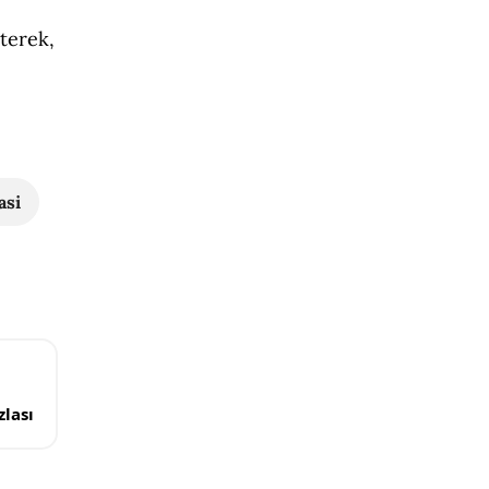
terek,
asi
lası