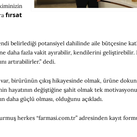
kiminizin
fırsat
ra
endi belirlediği potansiyel dahilinde aile bütçesine kat
ne daha fazla vakit ayırabilir, kendilerini geliştirebilir
 artırabilirler.” dedi.
 var, birürünün çıkış hikayesinde olmak, ürüne doku
nin hayatının değiştiğine şahit olmak tek motivasyon
rın daha güçlü olması, olduğunu açıkladı.
oldurmuş herkes “farmasi.com.tr” adresinden kayıt for