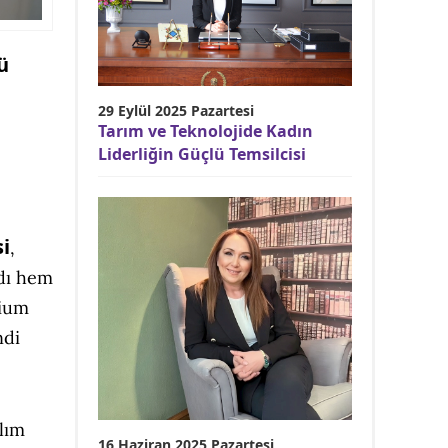
ü
29 Eylül 2025 Pazartesi
n
Tarım ve Teknolojide Kadın
Liderliğin Güçlü Temsilcisi
i
,
rdı hem
mium
ndi
ılım
16 Haziran 2025 Pazartesi