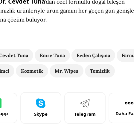
Dr. Cevdet Tuna
’dan özel formüllü doğal bileşen
emizlik ürünleriyle ürün gamını her geçen gün genişle
rına çözüm buluyor.
 Cevdet Tuna
Emre Tuna
Evden Çalışma
Farm
imci
Kozmetik
Mr. Wipes
Temizlik
app
Daha Faz
Skype
Telegram