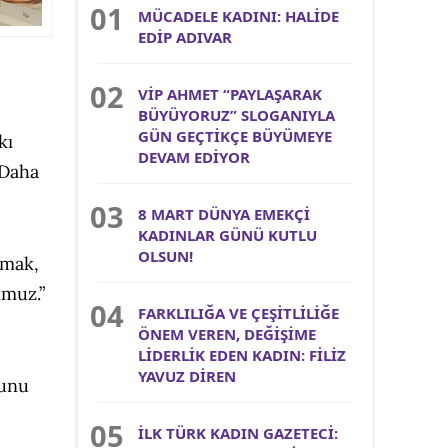
MÜCADELE KADINI: HALİDE
EDİP ADIVAR
VİP AHMET “PAYLAŞARAK
BÜYÜYORUZ” SLOGANIYLA
GÜN GEÇTİKÇE BÜYÜMEYE
kı
DEVAM EDİYOR
. Daha
8 MART DÜNYA EMEKÇİ
KADINLAR GÜNÜ KUTLU
OLSUN!
nmak,
umuz.”
FARKLILIĞA VE ÇEŞİTLİLİĞE
ÖNEM VEREN, DEĞİŞİME
LİDERLİK EDEN KADIN: FİLİZ
YAVUZ DİREN
munu
İLK TÜRK KADIN GAZETECİ: