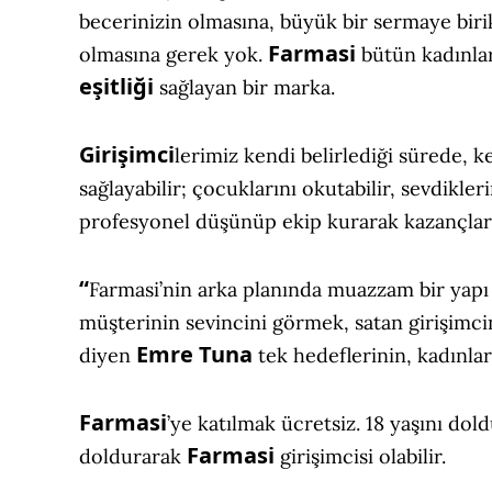
becerinizin olmasına, büyük bir sermaye biri
Farmasi
olmasına gerek yok.
bütün kadınla
eşitliği
sağlayan bir marka.
Girişimci
lerimiz kendi belirlediği sürede, k
sağlayabilir; çocuklarını okutabilir, sevdikleri
profesyonel düşünüp ekip kurarak kazançlarını
“
Farmasi’nin arka planında muazzam bir yapı
müşterinin sevincini görmek, satan girişimci
Emre Tuna
diyen
tek hedeflerinin, kadınla
Farmasi
’ye katılmak ücretsiz. 18 yaşını d
Farmasi
doldurarak
girişimcisi olabilir.