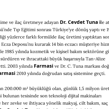
Dr. Cevdet Tuna i
bilime ve ilaç üretmeye adayan
le at
ü’nde Tıp Eğitimi sonrası Türkiye’ye dönüş yaptı ve 
diği yüzlerce farklı formülde ilaç üretimi yaptıktan so
Ecza Deposu’nu kurarak 14 bin eczacı müşteriye hiz
le 1985 yılında kozmetik ve kişisel bakım sektörüne gi
 sürdüren ve ihracattaki büyük başarısıyla Tan-Alize
Farmasi
ti. 2003 yılında
ve Dr. C. Tuna markası do
armasi
2010 yılında doğrudan satış sistemine geçti.
nan 200.000 m² büyüklüğü olan, günlük 1,5 milyon üre
 bulunan tesisinde son teknoloji dijital makinaları
e her zevke ve ihtiyaca yönelik makyaj, cilt bakım, saç