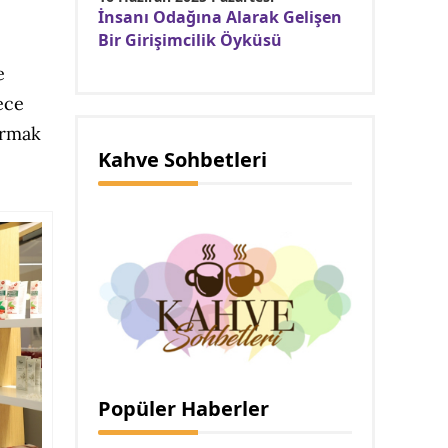
İnsanı Odağına Alarak Gelişen
Bir Girişimcilik Öyküsü
e
ece
ırmak
Kahve Sohbetleri
Popüler Haberler