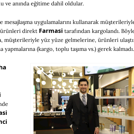
ldu ve anında eğitime dahil oldular.
ile mesajlaşma uygulamalarını kullanarak müşterileriyl
Farmasi
n ürünleri direkt
tarafından kargolandı. Böyl
a, müşterileriyle yüz yüze gelmelerine, ürünleri ulaşt
 yapmalarına (kargo, toplu taşıma vs.) gerek kalmadı.
aha
i
inde
asi
mci