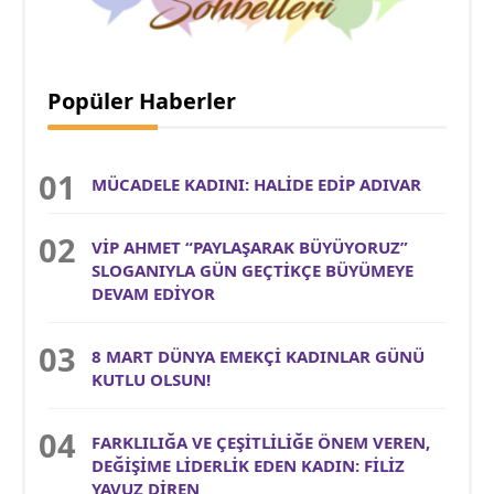
Popüler Haberler
MÜCADELE KADINI: HALİDE EDİP ADIVAR
VİP AHMET “PAYLAŞARAK BÜYÜYORUZ”
SLOGANIYLA GÜN GEÇTİKÇE BÜYÜMEYE
DEVAM EDİYOR
8 MART DÜNYA EMEKÇİ KADINLAR GÜNÜ
KUTLU OLSUN!
FARKLILIĞA VE ÇEŞİTLİLİĞE ÖNEM VEREN,
DEĞİŞİME LİDERLİK EDEN KADIN: FİLİZ
YAVUZ DİREN