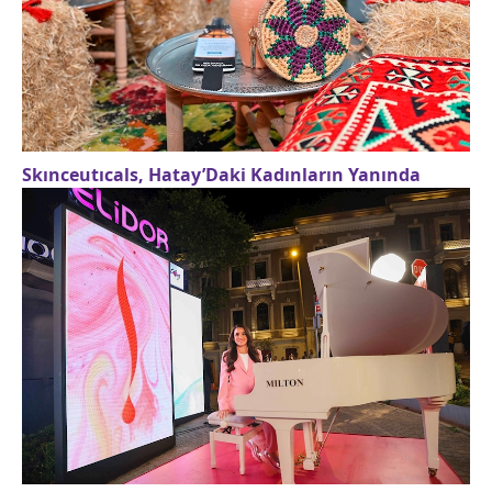
Skınceutıcals, Hatay’Daki Kadınların Yanında