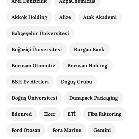
Arel Denizcilik
AkpaChemicals
Akkök Holding
Alize
Atak Akademi
Bahçeşehir Üniversitesi
Boğaziçi Üniversitesi
Burgan Bank
Borusan Otomotiv
Borusan Holding
BSH Ev Aletleri
Doğuş Grubu
Doğuş Üniversitesi
Dunapack Packaging
Edenred
Eker
ETİ
Fiba Faktoring
Ford Otosan
Fora Marine
Gemini