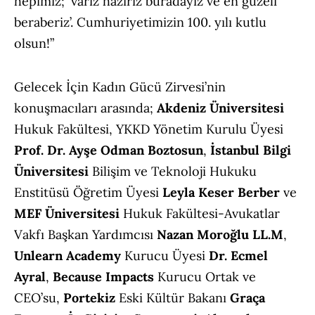
hepimiz; ‘varız hazırız buradayız ve en güzeli
beraberiz’. Cumhuriyetimizin 100. yılı kutlu
olsun!”
Gelecek İçin Kadın Gücü Zirvesi’nin
konuşmacıları arasında;
Akdeniz Üniversitesi
Hukuk Fakültesi, YKKD Yönetim Kurulu Üyesi
Prof. Dr. Ayşe Odman Boztosun
,
İstanbul Bilgi
Üniversitesi
Bilişim ve Teknoloji Hukuku
Enstitüsü Öğretim Üyesi
Leyla Keser Berber
ve
MEF Üniversitesi
Hukuk Fakültesi-Avukatlar
Vakfı Başkan Yardımcısı
Nazan Moroğlu LL.M
,
Unlearn Academy
Kurucu Üyesi
Dr. Ecmel
Ayral
,
Because Impacts
Kurucu Ortak ve
CEO’su,
Portekiz
Eski Kültür Bakanı
Graça