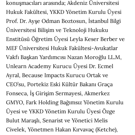
konuşmacıları arasında; Akdeniz Üniversitesi
Hukuk Fakültesi, YKKD Yönetim Kurulu Üyesi
Prof. Dr. Ayşe Odman Boztosun, İstanbul Bilgi
Üniversitesi Bilişim ve Teknoloji Hukuku
Enstitüsü Öğretim Üyesi Leyla Keser Berber ve
MEF Üniversitesi Hukuk Fakültesi-Avukatlar
Vakfı Başkan Yardımcısı Nazan Moroğlu LL.M,
Unlearn Academy Kurucu Üyesi Dr. Ecmel
Ayral, Because Impacts Kurucu Ortak ve
CEO’su, Portekiz Eski Kültür Bakanı Graça
Fonseca, İş Girişim Sermayesi, Akmerkez
GMYO, Fark Holding Bağımsız Yönetim Kurulu
Üyesi ve YKKD Yönetim Kurulu Üyesi Özge
Bulut Maraşlı, Senarist ve Yönetici Melis
Civelek, Yönetmen Hakan Kırvavaç (Ketche),