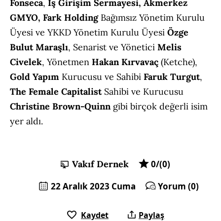
Fonseca
,
İş Girişim Sermayesi, Akmerkez
GMYO, Fark Holding
Bağımsız Yönetim Kurulu
Üyesi ve YKKD Yönetim Kurulu Üyesi
Özge
Bulut Maraşlı
, Senarist ve Yönetici
Melis
Civelek
, Yönetmen
Hakan Kırvavaç
(Ketche),
Gold Yapım
Kurucusu ve Sahibi
Faruk Turgut
,
The Female Capitalist
Sahibi ve Kurucusu
Christine Brown-Quinn
gibi birçok değerli isim
yer aldı.
Vakıf Dernek
0/(0)
22 Aralık 2023 Cuma
Yorum (0)
Kaydet
Paylaş