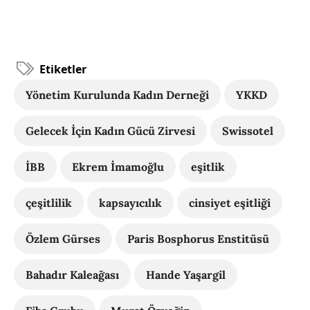
Etiketler
Yönetim Kurulunda Kadın Derneği
YKKD
Gelecek İçin Kadın Gücü Zirvesi
Swissotel
İBB
Ekrem İmamoğlu
eşitlik
çeşitlilik
kapsayıcılık
cinsiyet eşitliği
Özlem Gürses
Paris Bosphorus Enstitüsü
Bahadır Kaleağası
Hande Yaşargil