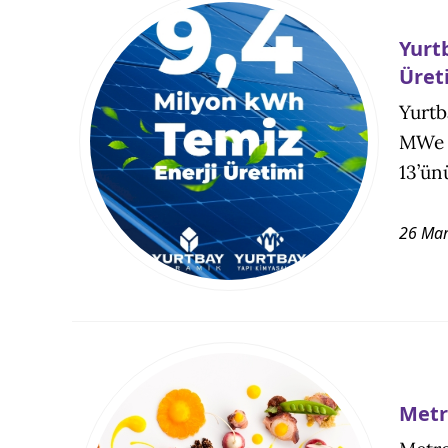
Yurt
Üret
Yurtb
MWe g
13’ün
26 Mar
Metr