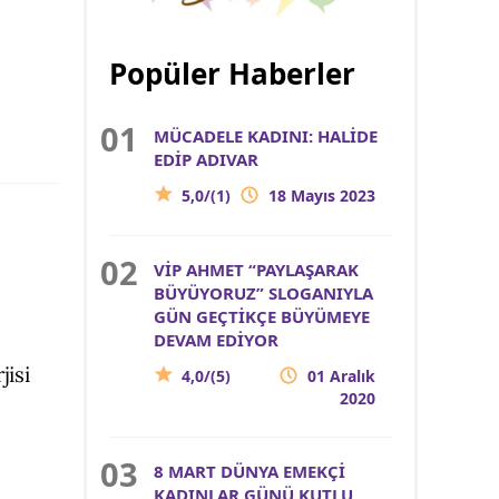
Popüler Haberler
MÜCADELE KADINI: HALİDE
EDİP ADIVAR
5,0/(1)
18 Mayıs 2023
VİP AHMET “PAYLAŞARAK
BÜYÜYORUZ” SLOGANIYLA
GÜN GEÇTİKÇE BÜYÜMEYE
DEVAM EDİYOR
jisi
4,0/(5)
01 Aralık
2020
8 MART DÜNYA EMEKÇİ
KADINLAR GÜNÜ KUTLU