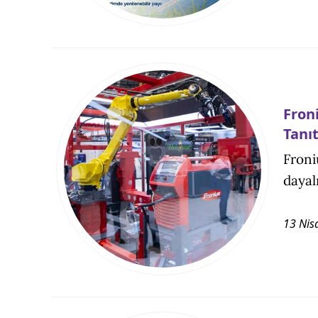
Froni
Tanıt
Froni
dayal
13 Nis