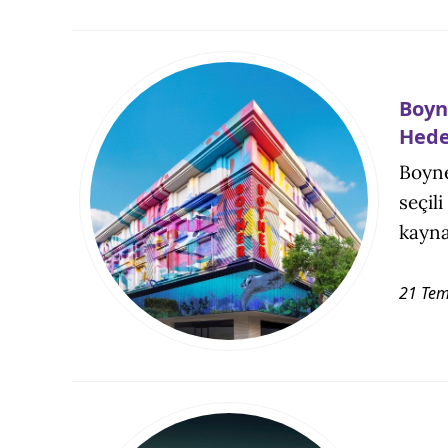
Boyn
Hede
Boyne
seçil
kayna
21 Tem