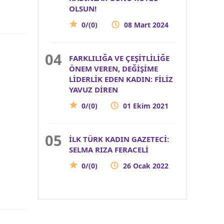
OLSUN!
0/(0)
08 Mart 2024
FARKLILIĞA VE ÇEŞİTLİLİĞE
ÖNEM VEREN, DEĞİŞİME
LİDERLİK EDEN KADIN: FİLİZ
YAVUZ DİREN
0/(0)
01 Ekim 2021
İLK TÜRK KADIN GAZETECİ:
SELMA RIZA FERACELİ
0/(0)
26 Ocak 2022