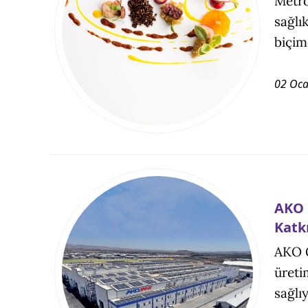
Metro
sağlı
biçim
02 Oca
AKO 
Katkı
AKO G
üreti
sağlıy