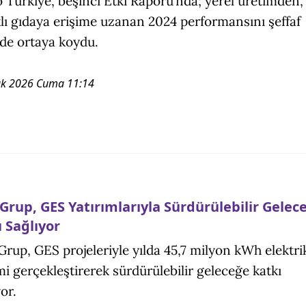
 Türkiye, beşinci Etki Raporu’nda; yerel üretimden,
klı gıdaya erişime uzanan 2024 performansını şeffaf
de ortaya koydu.
k 2026 Cuma 11:14
Grup, GES Yatırımlarıyla Sürdürülebilir Gelec
 Sağlıyor
rup, GES projeleriyle yılda 45,7 milyon kWh elektri
mi gerçekleştirerek sürdürülebilir geleceğe katkı
or.