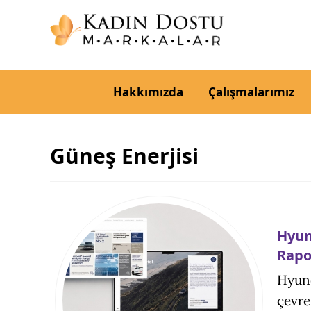
Hakkımızda
Çalışmalarımız
Güneş Enerjisi
Hyun
Rapo
Hyund
çevre