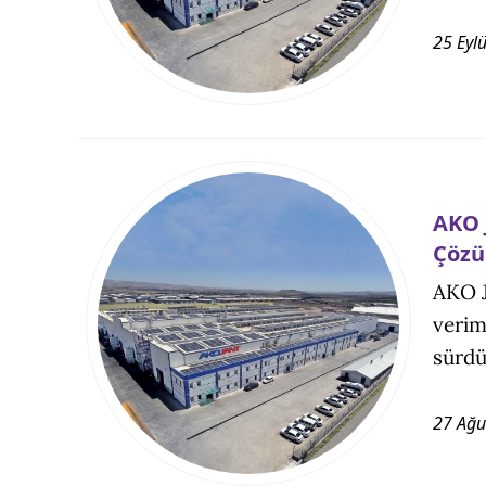
25 Eyl
AKO 
Çözü
AKO J
verim
sürdü
27 Ağu