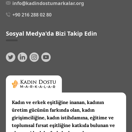
info@kadindostumarkalar.org
+90 216 288 02 80
Sosyal Medya'da Bizi Takip Edin
Kadın ve erkek eşitliğine inanan, kadının
üretim gücünün farkında olan, kadın
girişimciliğine, kadın istihdamına, eğitime ve
toplumsal fırsat eşitliğine katkıda bulunan ve