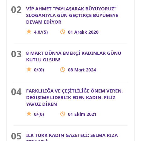
VİP AHMET “PAYLAŞARAK BÜYÜYORUZ”
SLOGANIYLA GÜN GEÇTİKÇE BÜYÜMEYE
DEVAM EDİYOR
4,0/(5)
01 Aralık 2020
8 MART DÜNYA EMEKÇİ KADINLAR GÜNÜ
KUTLU OLSUN!
0/(0)
08 Mart 2024
FARKLILIĞA VE ÇEŞİTLİLİĞE ÖNEM VEREN,
DEĞİŞİME LİDERLİK EDEN KADIN: FİLİZ
YAVUZ DİREN
0/(0)
01 Ekim 2021
İLK TÜRK KADIN GAZETECİ: SELMA RIZA