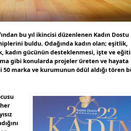
ından bu yıl ikincisi düzenlenen Kadın Dostu
iplerini buldu. Odağında kadın olan; eşitlik,
rlik, kadın gücünün desteklenmesi, işte ve eği
turma gibi konularda projeler üreten ve hayata
rli 50 marka ve kurumunun ödül aldığı tören 
ucusu
 her
ısız
dığını