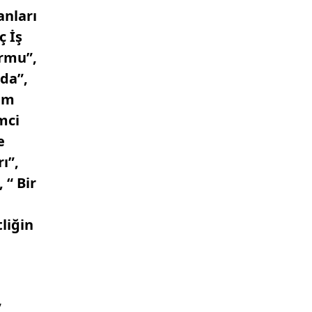
anları
ç İş
ormu”,
da”,
zım
mci
e
ı”,
 “ Bir
liğin
,