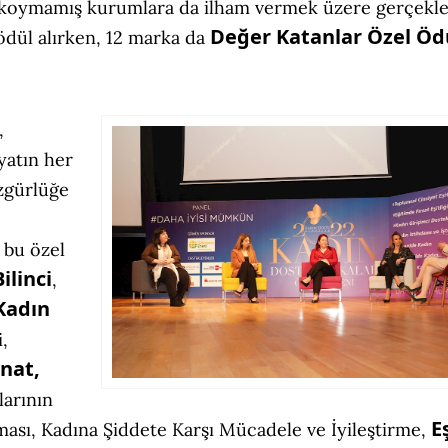
e koymamış kurumlara da ilham vermek üzere gerçekl
Değer Katanlar Özel Öd
ödül alırken, 12 marka da
,
yatın her
zgürlüğe
 bu özel
Bilinci
,
Kadın
,
anat,
larının
E
ası, Kadına Şiddete Karşı Mücadele ve İyileştirme,