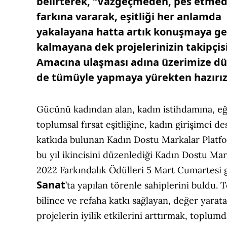
belirterek, “Vazgeçmeden, pes etmed
farkına vararak, eşitliği her anlamda
yakalayana hatta artık konuşmaya g
kalmayana dek projelerinizin takipçisi
Amacına ulaşması adına üzerimize dü
de tümüyle yapmaya yürekten hazırız
Gücünü kadından alan, kadın istihdamına, eğ
toplumsal fırsat eşitliğine, kadın girişimci de
katkıda bulunan Kadın Dostu Markalar Platf
bu yıl ikincisini düzenlediği Kadın Dostu Mar
2022 Farkındalık Ödülleri 5 Mart Cumartesi
Sanat
’ta yapılan törenle sahiplerini buldu.
bilince ve refaha katkı sağlayan, değer yarat
projelerin iyilik etkilerini arttırmak, toplumd