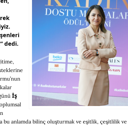
en,
erek
yiz.
şenleri
” dedi.
itime,
steklerine
ormu’nun
kalar
İş
 günü
 Toplumsal
an
a bu anlamda bilinç oluşturmak ve eşitlik, çeşitlilik ve