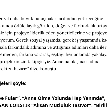
her yıl daha büyük buluşmaları ardından getireceğine
ramda ödüle layık görülen, değer ve farkındalık orta
niz için projeye liderlik eden yöneticilerine ve proje
iyorum. Gerek sosyal yaşamda, gerek iş yaşamında ka
azla farkındalık adımına ve attığımız adımları daha iler
tmeden, farkına vararak, eşitliği her anlamda yakalay
ojelerinizin takipçisiyiz. Amacına ulaşması adına
ekten hazırız” diye konuştu.
leri şöyle:
Fular”, “Anne Olma Yolunda Hep Yanında”,
N LOJİSTİK “Alışan Mutluluk Taşıyor”, “Birli