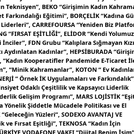
dın Teknisyen”, BEKO “Girişimin Kadın Kahram
 Farkındalığı Eğitimi”, BORÇELİK “Kadına Gü
 Liderleri”, CARREFOURSA “Yeniden Biz Platf
G “FIRSAT EŞİTLİĞİ”, ELİDOR “Kendi Yolumuz
İnciler”, FDN Grubu “Kalıplara Sığmayan Kı
 Aydınlatan Kadınlar”, HEPSİBURADA “Girişi
 “Kadın Kooperatifler Pandemide E-Ticaret İl
m”, “Minik Kahramanlar”, KOTON “ Ev Kadınlar
RJİ “ Örnek İK Uygulamaları ve Farkındalık”,
siyet Odaklı Çeşitlilik ve Kapsayıcı Liderlik
iderlik Gelişim Programı”, MARS LOJİSTİK “Eşit
 Yönelik Şiddetle Mücadele Politikası ve El
DX “Geleceğin Yüzleri”, SODEXO AVANTAJ VE
ve Fırsat Eşitliği”, TEKNOSA “Kadın İçin
TÜRKİYE VODAFONE VAKFI “Dijital Benim İşim”