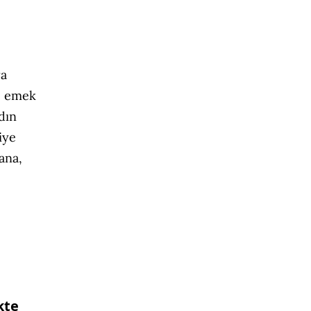
ya
ye emek
dın
iye
ana,
kte