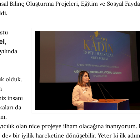
al Bilinç Oluşturma Projeleri, Eğitim ve Sosyal Fayda
di.
stu
el
,
yılında
ık olduk.
m
iz insanı
aları da
im,
sayıcılık olan nice projeye ilham olacağına inanıyorum.
i dev bir iyilik hareketine dönüşebilir. Yeter ki ilk adı