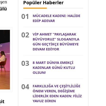
eşen
Popüler Haberler
ülü
MÜCADELE KADINI: HALİDE
EDİP ADIVAR
VİP AHMET “PAYLAŞARAK
BÜYÜYORUZ” SLOGANIYLA
GÜN GEÇTİKÇE BÜYÜMEYE
DEVAM EDİYOR
8 MART DÜNYA EMEKÇİ
KADINLAR GÜNÜ KUTLU
OLSUN!
FARKLILIĞA VE ÇEŞİTLİLİĞE
ÖNEM VEREN, DEĞİŞİME
LİDERLİK EDEN KADIN: FİLİZ
şit
YAVUZ DİREN