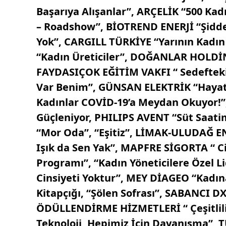
Başarıya Alışanlar”, ARÇELİK “500 Ka
– Roadshow”, BİOTREND ENERJİ “Şiddet
Yok”, CARGILL TÜRKİYE “Yarının Kadın
“Kadın Üreticiler”, DOĞANLAR HOLDİN
FAYDASIÇOK EĞİTİM VAKFI “ Sedefteki 
Var Benim”, GÜNSAN ELEKTRİK “Hayatı
Kadınlar COVİD-19’a Meydan Okuyor!”,
Güçleniyor, PHILIPS AVENT “Süt Saati
“Mor Oda”, “Eşitiz”, LİMAK-ULUDAĞ ENE
Işık da Sen Yak”, MAPFRE SİGORTA “ Cin
Programı”, “Kadın Yöneticilere Özel L
Cinsiyeti Yoktur”, MEY DİAGEO “Kadına
Kitapçığı, “Şölen Sofrası”, SABANCI 
ÖDÜLLENDİRME HİZMETLERİ “ Çeşitlilik 
Teknoloji, Hepimiz İçin Dayanışma”, 