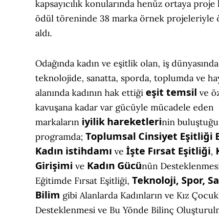
kapsayıcılık konularında henüz ortaya proj
ödül töreninde 38 marka örnek projeleriyle 
aldı.
Odağında kadın ve eşitlik olan, iş dünyasında
teknolojide, sanatta, sporda, toplumda ve ha
eşit temsil
alanında kadının hak ettiği
ve ö
kavuşana kadar var gücüyle mücadele eden
iyilik hareketleri
markaların
nin buluştuğu
Toplumsal Cinsiyet Eşitliği
programda;
Kadın istihdamı
İşte Fırsat Eşitliği
ve
,
Girişimi
Kadın Gücü
ve
nün Desteklenmesi
Teknoloji, Spor, S
Eğitimde Fırsat Eşitliği,
Bilim
gibi Alanlarda Kadınların ve Kız Çocuk
Desteklenmesi ve Bu Yönde Bilinç Oluşturulm