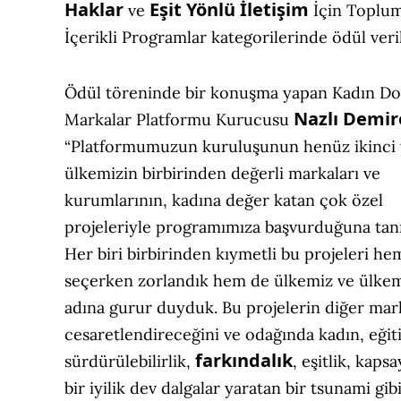
Haklar
Eşit Yönlü İletişim
ve
İçin Toplums
İçerikli Programlar kategorilerinde ödül veril
Ödül töreninde bir konuşma yapan Kadın Do
Nazlı Demir
Markalar Platformu Kurucusu
“Platformumuzun kuruluşunun henüz ikinci 
ülkemizin birbirinden değerli markaları ve
kurumlarının, kadına değer katan çok özel
projeleriyle programımıza başvurduğuna tan
Her biri birbirinden kıymetli bu projeleri he
seçerken zorlandık hem de ülkemiz ve ülkem
adına gurur duyduk. Bu projelerin diğer mark
cesaretlendireceğini ve odağında kadın, eğit
farkındalık
sürdürülebilirlik,
, eşitlik, kap
bir iyilik dev dalgalar yaratan bir tsunami gib