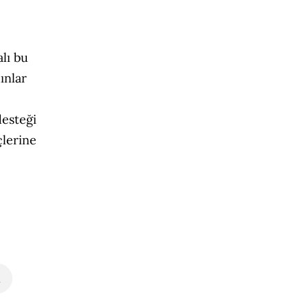
lı bu
ınlar
desteği
çlerine
k