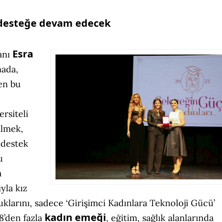
 desteğe devam edecek
Esra
anı
mada,
en bu
ersiteli
ilmek,
 destek
u
a
yla kız
uklarını, sadece ‘Girişimci Kadınlara Teknoloji Gücü’
kadın emeği
88’den fazla
, eğitim, sağlık alanlarında