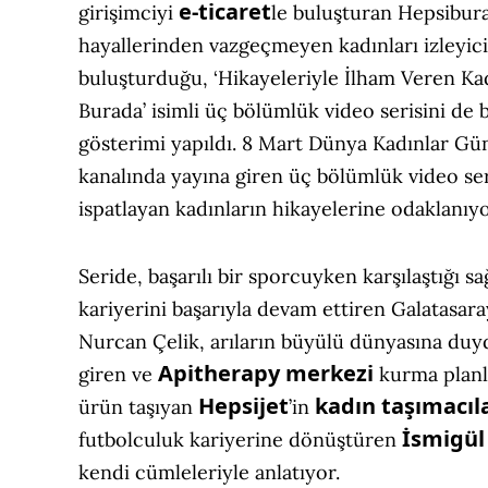
e-ticaret
girişimciyi
le buluşturan Hepsibur
hayallerinden vazgeçmeyen kadınları izleyici
buluşturduğu, ‘Hikayeleriyle İlham Veren Ka
Burada’ isimli üç bölümlük video serisini de 
gösterimi yapıldı. 8 Mart Dünya Kadınlar Gü
kanalında yayına giren üç bölümlük video ser
ispatlayan kadınların hikayelerine odaklanıyo
Seride, başarılı bir sporcuyken karşılaştığı s
kariyerini başarıyla devam ettiren Galatasa
Nurcan Çelik, arıların büyülü dünyasına duyd
Apitherapy
merkezi
giren ve
kurma planl
Hepsijet
kadın taşımacıl
ürün taşıyan
’in
İsmigül
futbolculuk kariyerine dönüştüren
kendi cümleleriyle anlatıyor.