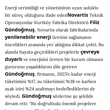
Enerji verimliliği ve yönetiminin uzun soluklu
Novartis
bir süreç olduğunu ifade eden
Teknik
Filiz
Operasyonlar Kurtköy Fabrika Direktörü
Gündoğmuş
, Novartis olarak fabrikalarında
yenilenebilir enerji
üretimi sağlamanın
öncelikleri arasında yer aldığına dikkat çekti. Bu
çevreye
alanda hayata geçirdikleri projelerle
duyarlı
ve enerjisini üreten bir kurum olmanın
gururunu yaşadıklarını dile getiren
Gündoğmuş
, firmanın, 2025’e kadar enerji
tüketimini %17, su tüketimini %38 ve karbon
ayak izini %24 azaltmayı hedeflediklerini de
Gündoğmuş
söyledi.
sözlerine şu şekilde
devam etti: “Bu doğrultuda önemli projelere