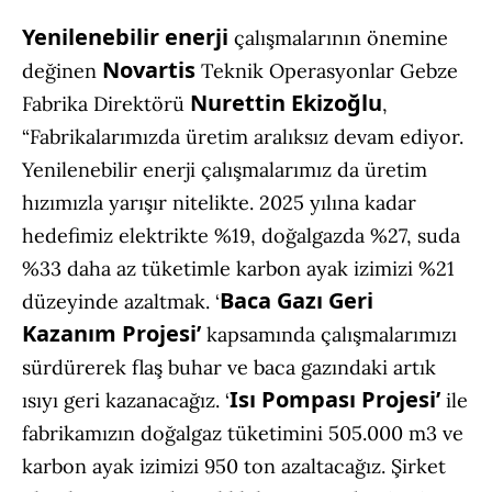
Yenilenebilir enerji
çalışmalarının önemine
Novartis
değinen
Teknik Operasyonlar Gebze
Nurettin Ekizoğlu
Fabrika Direktörü
,
“Fabrikalarımızda üretim aralıksız devam ediyor.
Yenilenebilir enerji çalışmalarımız da üretim
hızımızla yarışır nitelikte. 2025 yılına kadar
hedefimiz elektrikte %19, doğalgazda %27, suda
%33 daha az tüketimle karbon ayak izimizi %21
Baca Gazı Geri
düzeyinde azaltmak. ‘
Kazanım Projesi’
kapsamında çalışmalarımızı
sürdürerek flaş buhar ve baca gazındaki artık
Isı Pompası Projesi’
ısıyı geri kazanacağız. ‘
ile
fabrikamızın doğalgaz tüketimini 505.000 m3 ve
karbon ayak izimizi 950 ton azaltacağız. Şirket