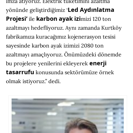
imza atıyoruz. Elektrik tüketimini azaltma
Led Aydınlatma
yönünde geliştirdiğimiz ‘
Projesi’
karbon ayak izi
ile
mizi 120 ton
azaltmayı hedefliyoruz. Aynı zamanda Kurtköy
fabrikamıza kuracağımız kojenerasyon tesisi
sayesinde karbon ayak izimizi 2080 ton
azaltmayı amaçlıyoruz. Önümüzdeki dönemde
enerji
bu projelere yenilerini ekleyerek
tasarrufu
konusunda sektörümüze örnek
olmak istiyoruz.” dedi.