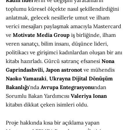
Kadın lider
lerin ve değişim yaratanların
toplumu küresel ölçekte nasıl şekillendirdiğini
anlatmak, gelecek nesillerle umut ve ilham
verici mesajları paylaşmak amacıyla Mastercard
ve
Motivate Media Group
iş birliğinde, ilham
veren sanatçı, bilim insanı, düşünce lideri,
politikacı ve girişimci kadınlardan oluşan bir anı
kitabı hazırladı. Gürcü satranç efsanesi
Nona
Gaprindashvili, Japon astronot
ve mühendis
Naoko Yamazaki
,
Ukrayna
Dijital Dönüşüm
Bakanlığı
'nda
Avrupa Entegrasyonu
ndan
Sorumlu Bakan Yardımcısı
Valeriya Ionan
kitabın dikkat çeken isimleri oldu.
Proje hakkında kısa bir açıklama yapan