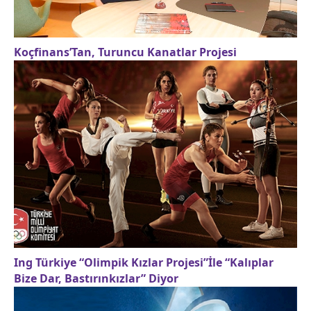
Koçfinans’Tan, Turuncu Kanatlar Projesi
Ing Türkiye “Olimpik Kızlar Projesi”İle “Kalıplar
Bize Dar, Bastırınkızlar” Diyor