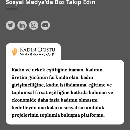
Sosyal Medya'da Bizi Takip Edin
Kadın ve erkek eşitliğine inanan, kadının
üretim gücünün farkında olan, kadın
girişimciliğine, kadın istihdamına, eğitime ve
toplumsal fırsat eşitliğine katkıda bulunan ve
ekonomide daha fazla kadının olmasını
hedefleyen markaların sosyal sorumluluk
projelerinin toplumla buluşma platformu.