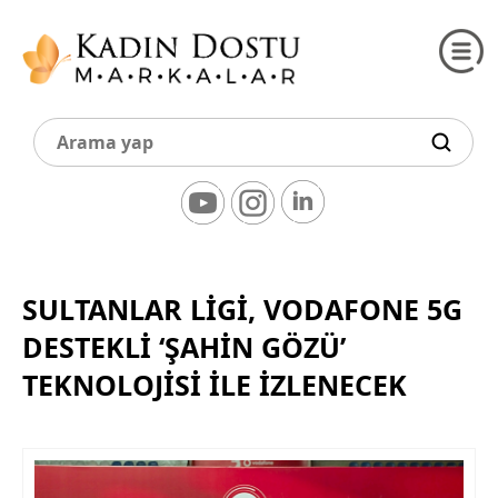
SULTANLAR LIGI, VODAFONE 5G
DESTEKLI ‘ŞAHIN GÖZÜ’
TEKNOLOJISI ILE IZLENECEK