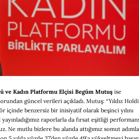
rü ve Kadın Platformu Elçisi Begüm Mutuş
ise
undan güncel verileri açıkladı. Mutuş: “Yıldız Hold
içinde benzersiz bir inisiyatif olarak beşinci yılını
ayınladığımız raporlarla da fırsat eşitliği performan
z. Ne mutlu bizlere bu alanda attığımız somut adımla
 son 5 yılda yüzde 37’den yüzde 49'a yükseltmeyi başar