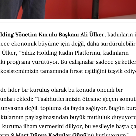
olding Yönetim Kurulu Başkanı Ali Ülker
, kadınların 
dece ekonomik büyüme için değil, daha sürdürülebilir
i Ülker, “Yıldız Holding Kadın Platformu, kadınların
ki programı yürütüyor. Bu çalışmalar sadece şirketle
ekosistemimizin tamamında fırsat eşitliğini teşvik ediyo
de lider bir kuruluş olarak bu konuda önemli bir
unları ekledi: “Taahhütlerimizin ötesine geçen somut
ş dünyasına değil, topluma da fayda sağlıyor. Bugün bur
 çıktılarının paylaşılmasından büyük mutluluk duyuyor
 kuruma ilham vermesini diliyor, bu vesileyle başta ç
ların
8 Mart Dünya Kadınlar Günü
’nü kutluyorum.”