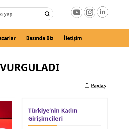
azarlar
Basında Biz
İletişim
I VURGULADI
Paylaş
Türkiye’nin Kadın
Girişimcileri