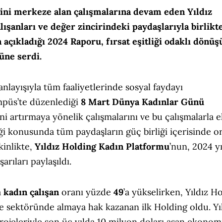
liğini merkeze alan çalışmalarına devam eden Yıldız
şanları ve değer zincirindeki paydaşlarıyla birlikt
 açıkladığı 2024 Raporu, fırsat eşitliği odaklı dönü
üne serdi.
anlayışıyla tüm faaliyetlerinde sosyal faydayı
mpüs’te düzenlediği
8 Mart Dünya Kadınlar Günü
ini artırmaya yönelik çalışmalarını ve bu çalışmalarla e
ği konusunda tüm paydaşların güç birliği içerisinde o
kinlikte,
Yıldız Holding Kadın Platformu
’nun, 2024 yı
şarıları paylaşıldı.
a
kadın çalışan
oranı yüzde
49
’a yükselirken, Yıldız H
e sektöründe almaya hak kazanan ilk Holding oldu. Yı
rojeleriyle son üç yılda 10 milyon doları aşan ekonom