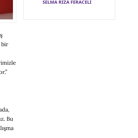
SELMA RIZA FERACELİ
iş
 bir
rimizle
r.”
ada,
uz. Bu
alışma