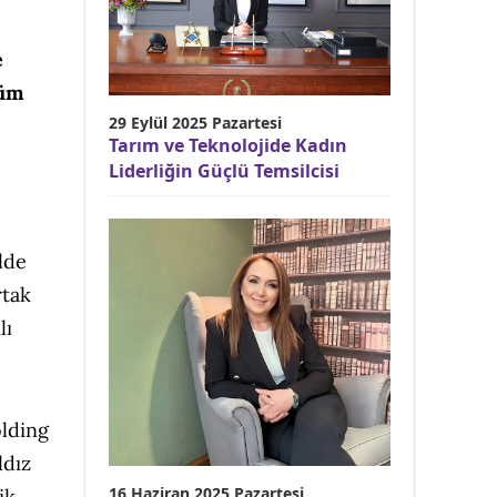
e
şüm
29 Eylül 2025 Pazartesi
Tarım ve Teknolojide Kadın
Liderliğin Güçlü Temsilcisi
lde
rtak
lı
olding
ldız
16 Haziran 2025 Pazartesi
ik