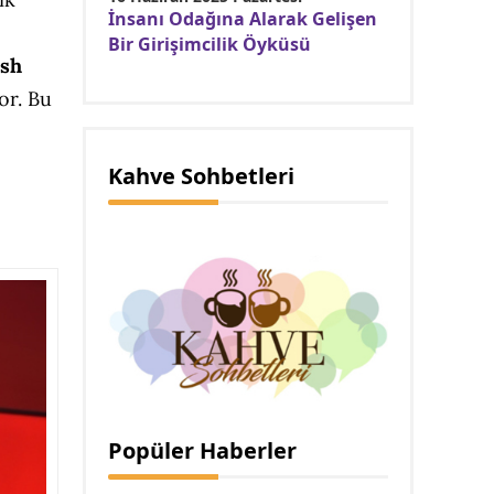
İnsanı Odağına Alarak Gelişen
Bir Girişimcilik Öyküsü
esh
or. Bu
Kahve Sohbetleri
Popüler Haberler