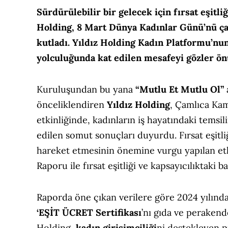
Sürdürülebilir bir gelecek için fırsat eşit
Holding, 8 Mart Dünya Kadınlar Günü’nü çalı
kutladı. Yıldız Holding Kadın Platformu’nun
yolculuğunda kat edilen mesafeyi gözler ön
Kuruluşundan bu yana
“Mutlu Et Mutlu Ol”
önceliklendiren
Yıldız Holding
, Çamlıca Ka
etkinliğinde, kadınların iş hayatındaki temsil
edilen somut sonuçları duyurdu. Fırsat eşitli
hareket etmesinin önemine vurgu yapılan et
Raporu ile fırsat eşitliği ve kapsayıcılıktaki ba
Raporda öne çıkan verilere göre 2024 yılınd
‘EŞİT ÜCRET Sertifikası
’nı gıda ve perakend
Holding,
kadın girişimciliği
ni destekleyen p