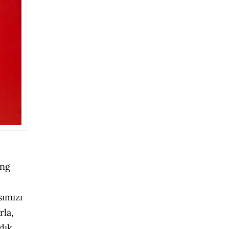
ing
sımızı
rla,
dık.