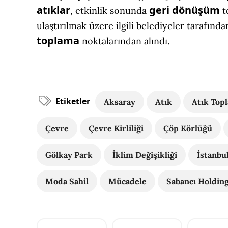
atıklar
geri dönüşüm
, etkinlik sonunda
t
ulaştırılmak üzere ilgili belediyeler tarafınd
toplama
noktalarından alındı.
Etiketler
Aksaray
Atık
Atık Top
Çevre
Çevre Kirliliği
Çöp Körlüğü
Gölkay Park
İklim Değişikliği
İstanbu
Moda Sahil
Mücadele
Sabancı Holdin