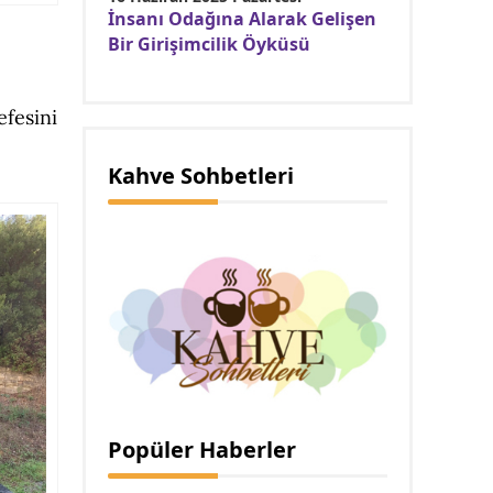
İnsanı Odağına Alarak Gelişen
Bir Girişimcilik Öyküsü
efesini
Kahve Sohbetleri
Popüler Haberler