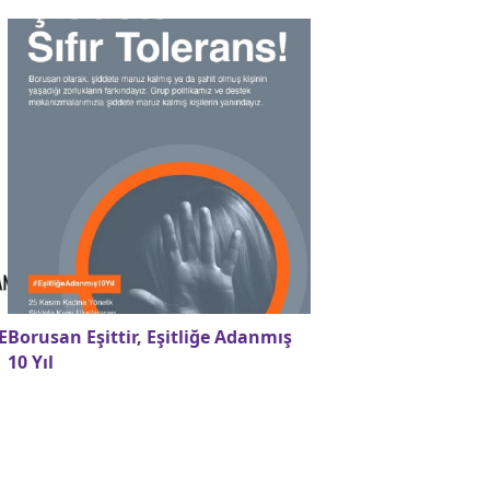
E
Borusan Eşittir, Eşitliğe Adanmış
10 Yıl