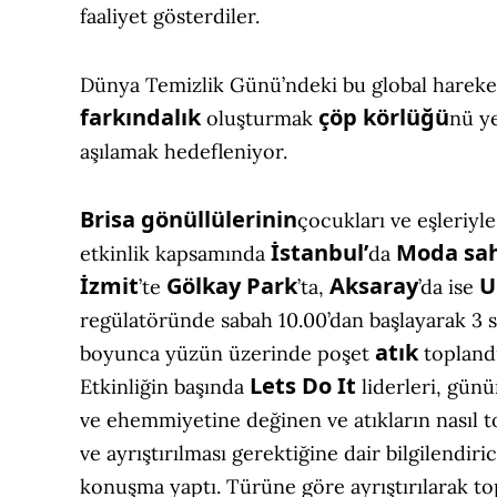
faaliyet gösterdiler.
Dünya Temizlik Günü’ndeki bu global harek
farkındalık
çöp körlüğü
oluşturmak
nü ye
aşılamak hedefleniyor.
Brisa gönüllülerinin
çocukları ve eşleriyle
İstanbul’
Moda sah
etkinlik kapsamında
da
İzmit
Gölkay Park
Aksaray
U
’te
’ta,
’da ise
regülatöründe sabah 10.00’dan başlayarak 3 s
atık
boyunca yüzün üzerinde poşet
toplandı
Lets Do It
Etkinliğin başında
liderleri, gün
ve ehemmiyetine değinen ve atıkların nasıl 
ve ayrıştırılması gerektiğine dair bilgilendiric
konuşma yaptı. Türüne göre ayrıştırılarak t