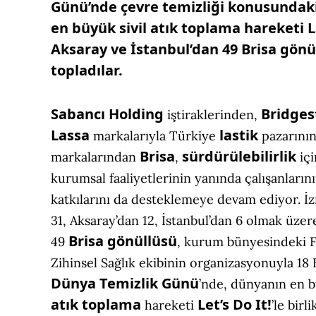
Günü’nde çevre temizliği konusundaki 
en büyük sivil atık toplama hareketi 
Aksaray ve İstanbul’dan 49 Brisa gönül
topladılar.
Sabancı Holding
Bridges
iştiraklerinden,
Lassa
lastik
markalarıyla Türkiye
pazarını
Brisa
sürdürülebilirlik
markalarından
,
içi
kurumsal faaliyetlerinin yanında çalışanlarını
katkılarını da desteklemeye devam ediyor. İz
31, Aksaray’dan 12, İstanbul’dan 6 olmak üze
Brisa gönüllüsü
49
, kurum bünyesindeki Fi
Zihinsel Sağlık ekibinin organizasyonuyla 18 
Dünya Temizlik Günü
’nde, dünyanın en b
atık toplama
Let’s Do It!
hareketi
’le birli