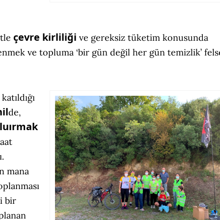
çevre kirliliği
etle
ve gereksiz tüketim konusunda
nmek ve topluma ‘bir gün değil her gün temizlik’ fels
 katıldığı
il
de,
luırmak
aat
.
ün mana
toplanması
i bir
oplanan