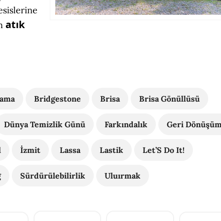
esislerine
atık
an
lama
Bridgestone
Brisa
Brisa Gönüllüsü
Dünya Temizlik Günü
Farkındalık
Geri Dönüşü
l
İzmit
Lassa
Lastik
Let’S Do It!
g
Sürdürülebilirlik
Uluırmak