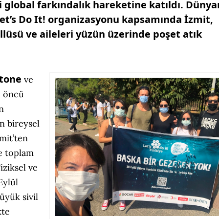
global farkındalık hareketine katıldı. Dünya
Let’s Do It! organizasyonu kapsamında İzmit,
lüsü ve aileleri yüzün üzerinde poşet atık
tone
ve
n öncü
n
n bireysel
mit’ten
re toplam
ziksel ve
Eylül
üyük sivil
kte