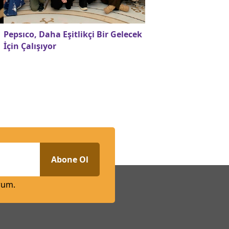
Pepsıco, Daha Eşitlikçi Bir Gelecek
İçin Çalışıyor
Abone Ol
rum.
n