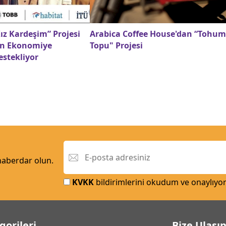
ız Kardeşim” Projesi
Arabica Coffee House'dan “Tohum
rın Ekonomiye
Topu" Projesi
estekliyor
 haberdar olun.
KVKK
bildirimlerini okudum ve onaylıyo
gorileri
Bize Ulaşı