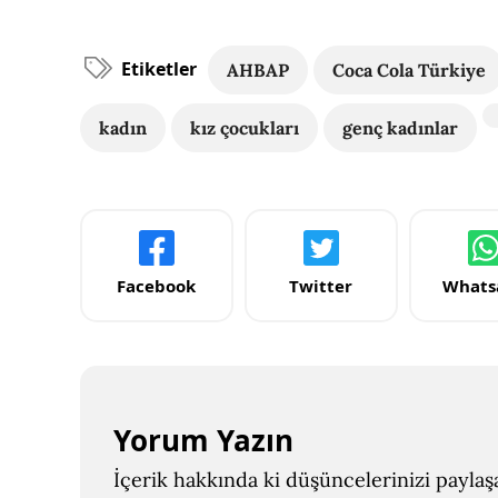
Etiketler
AHBAP
Coca Cola Türkiye
kadın
kız çocukları
genç kadınlar
Facebook
Twitter
Whats
Yorum Yazın
İçerik hakkında ki düşüncelerinizi paylaşab