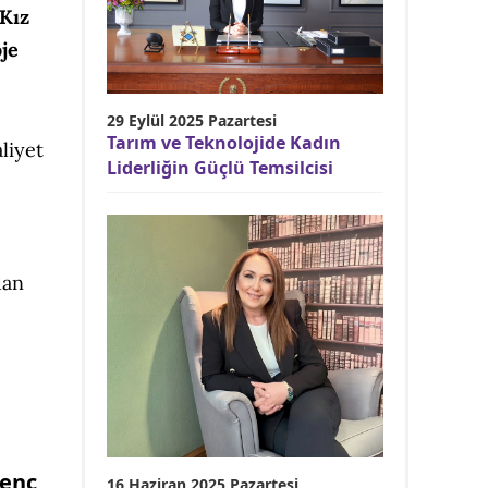
"Kız
je
29 Eylül 2025 Pazartesi
Tarım ve Teknolojide Kadın
liyet
Liderliğin Güçlü Temsilcisi
dan
genç
16 Haziran 2025 Pazartesi