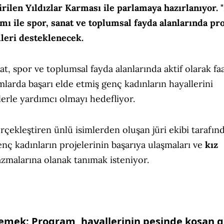
irilen Yıldızlar Karması ile parlamaya hazırlanıyor. 
ı ile spor, sanat ve toplumsal fayda alanlarında pro
lleri desteklenecek.
t, spor ve toplumsal fayda alanlarında aktif olarak faa
mlarda başarı elde etmiş genç kadınların hayallerini
lerle yardımcı olmayı hedefliyor.
erçekleştiren ünlü isimlerden oluşan jüri ekibi tarafın
ç kadınların projelerinin başarıya ulaşmaları ve
kız
zmalarına olanak tanımak isteniyor.
klemek:
Program, hayallerinin peşinde koşan 