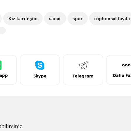
Kız kardeşim
sanat
spor
toplumsal fayda
app
Daha Faz
Skype
Telegram
ilirsiniz.