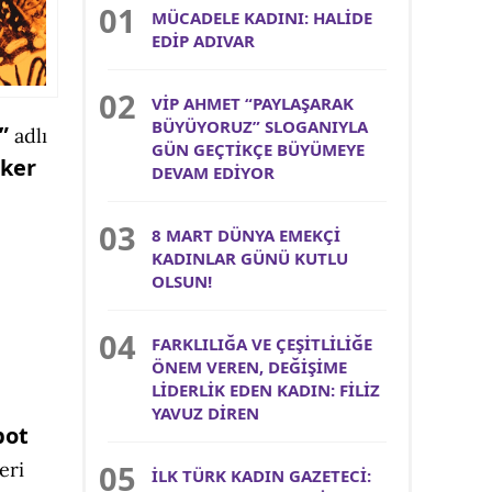
MÜCADELE KADINI: HALİDE
EDİP ADIVAR
VİP AHMET “PAYLAŞARAK
BÜYÜYORUZ” SLOGANIYLA
a”
adlı
GÜN GEÇTİKÇE BÜYÜMEYE
iker
DEVAM EDİYOR
8 MART DÜNYA EMEKÇİ
KADINLAR GÜNÜ KUTLU
OLSUN!
FARKLILIĞA VE ÇEŞİTLİLİĞE
ÖNEM VEREN, DEĞİŞİME
LİDERLİK EDEN KADIN: FİLİZ
YAVUZ DİREN
bot
eri
İLK TÜRK KADIN GAZETECİ: