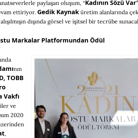
Kadının Sözü Var
sanatseverlerle paylaşan oluşum, “
Gedik Kaynak
evam ettiriyor.
üretim alanlarında çek
alışılmışın dışında görsel ve işitsel bir tecrübe sunaca
Dostu Markalar Platformundan Ödül
landa
hdamı
nın
D, TOBB
ro
 Vakfı
iler ve
Kasım 2020
üzerinden
at
,