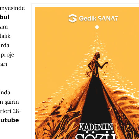
nyesinde
bul
asım
dalık
arda
 proje
arı
anda
 şairin
rleri 28-
outube