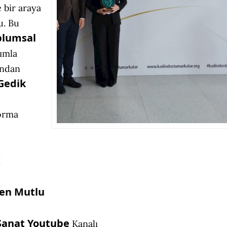
 bir araya
u. Bu
lumsal
şımla
ından
Gedik
forma
I
en Mutlu
Sanat Youtube
Kanalı