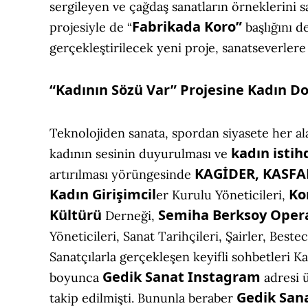
sergileyen ve çağdaş sanatların örneklerini 
Fabrikada Koro”
projesiyle de “
başlığını d
gerçekleştirilecek yeni proje, sanatseverlere 
“Kadının Sözü Var” Projesine Kadın 
Teknolojiden sanata, spordan siyasete her a
kadın
isti
kadının sesinin duyurulması ve
KAGİDER, KASFA
artırılması yörüngesinde
Kadın Girişimcil
Ko
er Kurulu Yöneticileri,
Kültürü
Semiha Berksoy Opera
Derneği,
Yöneticileri, Sanat Tarihçileri, Şairler, Bestec
Sanatçılarla gerçekleşen keyifli sohbetleri 
Gedik Sanat
Instagram
boyunca
adresi 
Gedik San
takip edilmişti. Bununla beraber