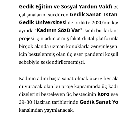
Gedik Eğitim ve Sosyal Yardım Vakfı
bü
Gedik Sanat
İstan
çalışmalarını sürdüren
,
Gedik Üniversitesi
ile birlikte 2020’nin k
Kadının Sözü Var
ayında “
” isimli bir farkın
projesi için adım atmış fakat dijital platforml
birçok alanda uzman konuklarla zenginleşen
için bestelenmiş olan üç eser pandemi koşull
sebebiyle seslendirilememişti.
Kadının adını başta sanat olmak üzere her al
duyuracak olan bu proje kapsamında üç kadın
koro
dizelerini besteleyen üç bestecinin
ese
Gedik Sanat Y
29-30 Haziran tarihlerinde
kanalından yayınlanacak.