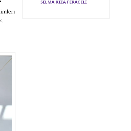
”
SELMA RIZA FERACELİ
imleri
k.