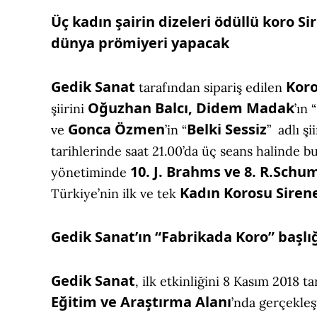
Üç kadın şairin dizeleri ödüllü koro Sir
dünya prömiyeri yapacak
Gedik Sanat
Kor
tarafından sipariş edilen
Oğuzhan Balcı, Didem Madak
şiirini
’ın 
Gonca Özmen
Belki Sessiz
ve
’in “
” adlı şi
tarihlerinde saat 21.00’da üç seans halinde 
10. J. Brahms ve 8. R.Sch
yönetiminde
Kadın Korosu Siren
Türkiye’nin ilk ve tek
Gedik Sanat’ın “Fabrikada Koro” başlı
Gedik Sanat
, ilk etkinliğini 8 Kasım 2018 ta
Eğitim ve Araştırma Alanı
’nda gerçekleş