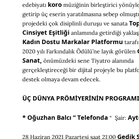
koro
edebiyatı
müziğinin birleştirici yönüyle
getirip üç eserin yaratılmasına sebep olmuşt
Top
projedeki çok disiplinli duruşu ve sanata
Cinsiyet Eşitliği
anlamında getirdiği yakla
Kadın Dostu Markalar Platformu
taraf
2020 yılı Farkındalık Ödülü’ne layık görülen
Sanat,
önümüzdeki sene Tiyatro alanında
gerçekleştireceği bir dijital projeyle bu plat
destek olmaya devam edecek.
ÜÇ DÜNYA PRÖMİYERİNİN PROGRAM
* Oğuzhan Balcı “ Telefonda
Ayt
“ Şair:
Gedik 
28 Haziran 2021 Pazartesi saat 21:00