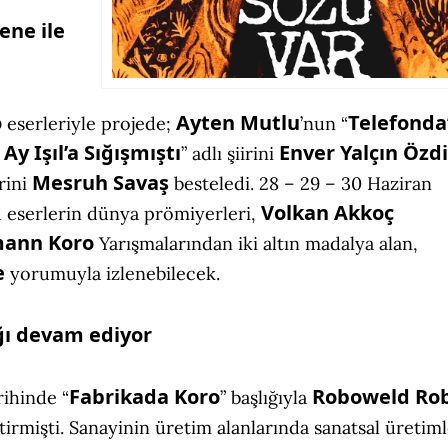
ene ile
o
Ayten Mutlu
Telefond
eserleriyle projede;
’nun “
Ay Işıl’a Sığışmıştı
Enver Yalçın Özd
“
” adlı şiirini
Mesruh Savaş
irini
besteledi. 28 – 29 – 30 Haziran
Volkan Akkoç
bu eserlerin dünya prömiyerleri,
umann Koro
Yarışmalarından iki altın madalya alan,
e
yorumuyla izlenebilecek.
ğı devam ediyor
Fabrikada Koro
Roboweld
Ro
rihinde “
” başlığıyla
tirmişti. Sanayinin üretim alanlarında sanatsal üretiml