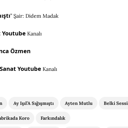
ıştı
” Şair: Didem Madak
t
Youtube
Kanalı
nca Özmen
 Sanat Youtube
Kanalı
n
Ay Işıl’A Sığışmıştı
Ayten Mutlu
Belki Sessi
abrikada Koro
Farkındalık