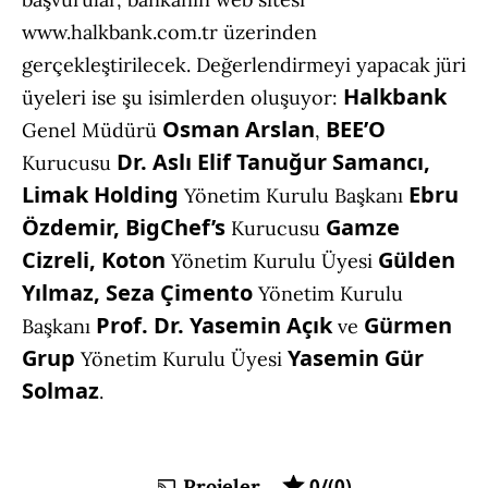
www.halkbank.com.tr üzerinden
gerçekleştirilecek. Değerlendirmeyi yapacak jüri
Halkbank
üyeleri ise şu isimlerden oluşuyor:
Osman Arslan
BEE’O
Genel Müdürü
,
Dr. Aslı Elif Tanuğur Samancı,
Kurucusu
Limak Holding
Ebru
Yönetim Kurulu Başkanı
Özdemir, BigChef’s
Gamze
Kurucusu
Cizreli, Koton
Gülden
Yönetim Kurulu Üyesi
Yılmaz, Seza Çimento
Yönetim Kurulu
Prof. Dr. Yasemin Açık
Gürmen
Başkanı
ve
Grup
Yasemin Gür
Yönetim Kurulu Üyesi
Solmaz
.
Projeler
0/(0)