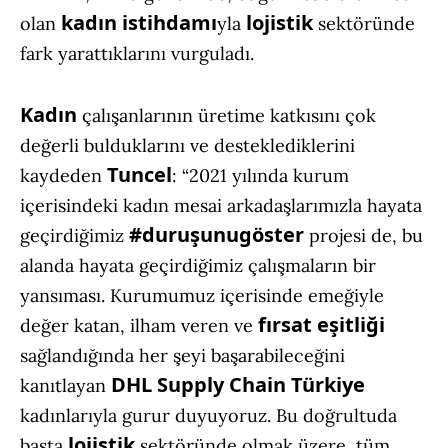
kadın istihdamı
lojistik
olan
yla
sektöründe
fark yarattıklarını vurguladı.
Kadın
çalışanlarının üretime katkısını çok
değerli bulduklarını ve desteklediklerini
Tuncel
kaydeden
: “2021 yılında kurum
içerisindeki kadın mesai arkadaşlarımızla hayata
#duruşunugöster
geçirdiğimiz
projesi de, bu
alanda hayata geçirdiğimiz çalışmaların bir
yansıması. Kurumumuz içerisinde emeğiyle
fırsat eşitliği
değer katan, ilham veren ve
sağlandığında her şeyi başarabileceğini
DHL Supply Chain Türkiye
kanıtlayan
kadınlarıyla gurur duyuyoruz. Bu doğrultuda
lojistik
başta
sektöründe olmak üzere, tüm