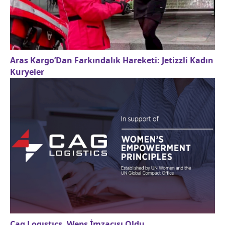
Aras Kargo’Dan Farkındalık Hareketi: Jetizzli Kadın
Kuryeler
Cag Logıstıcs, Weps İmzacısı Oldu