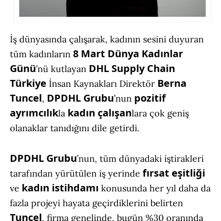
İş dünyasında çalışarak, kadının sesini duyuran
8 Mart Dünya Kadınlar
tüm kadınların
Günü
DHL Supply Chain
’nü kutlayan
Türkiye
Berna
İnsan Kaynakları Direktör
Tuncel
DPDHL Grubu
pozitif
,
’nun
ayrımcılık
kadın
çalışan
la
lara çok geniş
olanaklar tanıdığını dile getirdi.
DPDHL Grubu
’nun, tüm dünyadaki iştirakleri
fırsat eşitliği
tarafından yürütülen iş yerinde
kadın istihdamı
ve
konusunda her yıl daha da
fazla projeyi hayata geçirdiklerini belirten
Tuncel
, firma genelinde, bugün %30 oranında