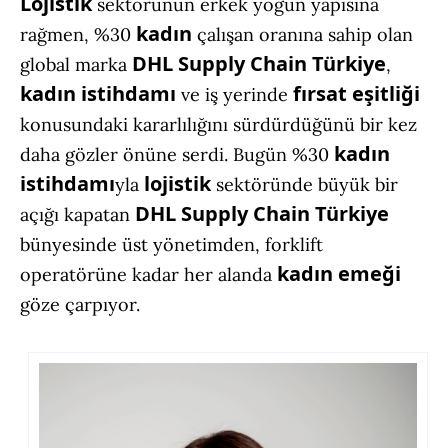
Lojistik
sektörünün erkek yoğun yapısına
kadın
rağmen, %30
çalışan oranına sahip olan
DHL
Supply Chain
Türkiye
global marka
,
kadın istihdamı
fırsat eşitliği
ve iş yerinde
konusundaki kararlılığını sürdürdüğünü bir kez
kadın
daha gözler önüne serdi. Bugün %30
istihdamı
lojistik
yla
sektöründe büyük bir
DHL Supply Chain Türkiye
açığı kapatan
bünyesinde üst yönetimden, forklift
kadın emeği
operatörüne kadar her alanda
göze çarpıyor.