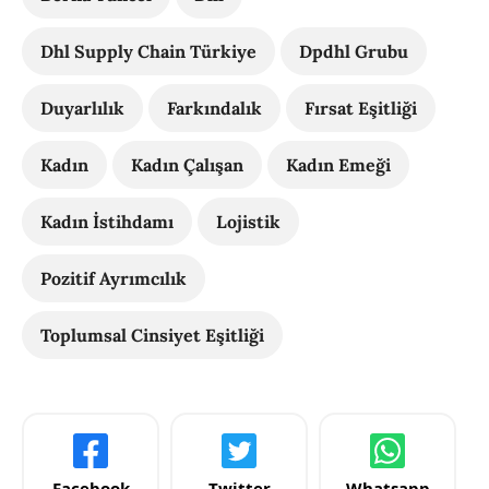
Dhl Supply Chain Türkiye
Dpdhl Grubu
Duyarlılık
Farkındalık
Fırsat Eşitliği
Kadın
Kadın Çalışan
Kadın Emeği
Kadın İstihdamı
Lojistik
Pozitif Ayrımcılık
Toplumsal Cinsiyet Eşitliği
Facebook
Twitter
Whatsapp