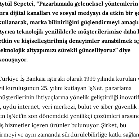
Aytül Sepetci, “Pazarlamada geleneksel yöntemlerin
sıra dijital kanalları ve sosyal medyayı da etkin bir ş
kullanarak, marka bilinirliğini güçlendirmeyi amaçlı
Ayrıca teknolojik yeniliklerle müşterilerimize daha h
etkin ve kişiselleştirilmiş deneyimler sunabilmek iç
teknolojik altyapımızı sürekli güncelliyoruz” diye
konuşuyor.
Türkiye İş Bankası iştiraki olarak 1999 yılında kurulan
yıl kuruluşunun 25. yılını kutlayan İşNet, pazarlama
müşterilerinin ihtiyaçlarına yönelik geliştirdiği inovati
 uydu internet, veri merkezi, bulut ve siber güvenlik 
en İşNet’in son dönemdeki yenilikçi çözümleri arasın
miş hizmetler içeren ürünler bulunuyor. Şirket, bu
irmeyi ve aynı zamanda sürdürülebilirliğe katkı sağla