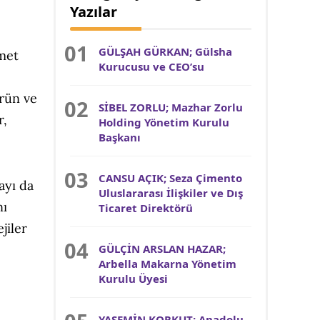
Yazılar
GÜLŞAH GÜRKAN; Gülsha
zmet
Kurucusu ve CEO’su
ürün ve
SİBEL ZORLU; Mazhar Zorlu
r,
Holding Yönetim Kurulu
Başkanı
CANSU AÇIK; Seza Çimento
ayı da
Uluslararası İlişkiler ve Dış
nı
Ticaret Direktörü
jiler
GÜLÇİN ARSLAN HAZAR;
Arbella Makarna Yönetim
Kurulu Üyesi
YASEMİN KORKUT; Anadolu