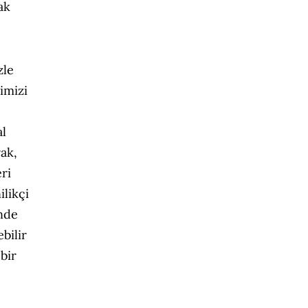
ak
zle
imizi
al
ak,
ri
ilikçi
inde
bilir
bir