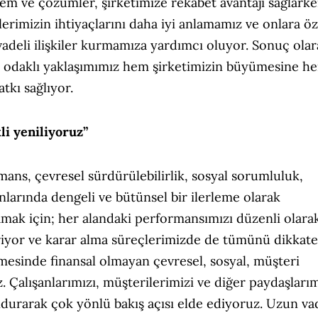
em ve çözümler, şirketimize rekabet avantajı sağlarke
erimizin ihtiyaçlarını daha iyi anlamamız ve onlara öz
deli ilişkiler kurmamıza yardımcı oluyor. Sonuç olar
eri odaklı yaklaşımımız hem şirketimizin büyümesine h
kı sağlıyor.
li yeniliyoruz”
rmans, çevresel sürdürülebilirlik, sosyal sorumluluk,
larında dengeli ve bütünsel bir ilerleme olarak
amak için; her alandaki performansımızı düzenli olara
riyor ve karar alma süreçlerimizde de tümünü dikkate
mesinde finansal olmayan çevresel, sosyal, müşteri
. Çalışanlarımızı, müşterilerimizi ve diğer paydaşlarım
urarak çok yönlü bakış açısı elde ediyoruz. Uzun vad