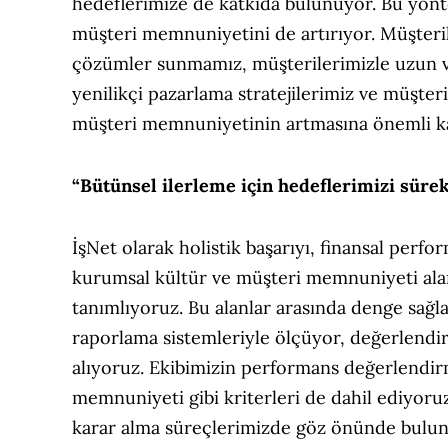
hedeflerimize de katkıda bulunuyor. Bu yönt
müşteri memnuniyetini de artırıyor. Müşteril
çözümler sunmamız, müşterilerimizle uzun va
yenilikçi pazarlama stratejilerimiz ve müşt
müşteri memnuniyetinin artmasına önemli kat
“Bütünsel ilerleme için hedeflerimizi sürek
İşNet olarak holistik başarıyı, finansal perfo
kurumsal kültür ve müşteri memnuniyeti alan
tanımlıyoruz. Bu alanlar arasında denge sağl
raporlama sistemleriyle ölçüyor, değerlendi
alıyoruz. Ekibimizin performans değerlendir
memnuniyeti gibi kriterleri de dahil ediyoruz
karar alma süreçlerimizde göz önünde bulund