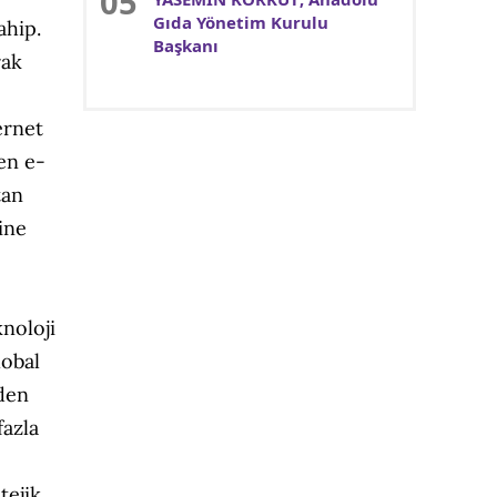
Gıda Yönetim Kurulu
ahip.
Başkanı
rak
ernet
en e-
tan
ine
noloji
lobal
nden
fazla
tejik