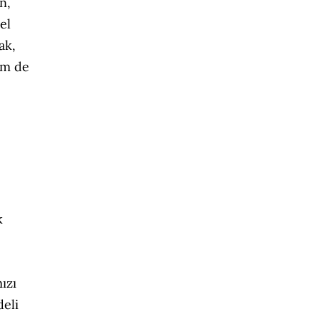
n,
el
ak,
em de
k
ızı
eli