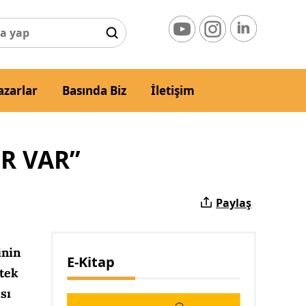
azarlar
Basında Biz
İletişim
R VAR”
Paylaş
inin
E-Kitap
stek
sı