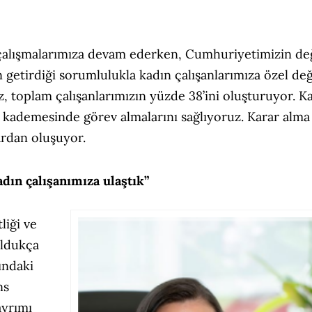
la çalışmalarımıza devam ederken, Cumhuriyetimizin de
n getirdiği sorumlulukla kadın çalışanlarımıza özel de
z, toplam çalışanlarımızın yüzde 38’ini oluşturuyor. K
er kademesinde görev almalarını sağlıyoruz. Karar alma
ardan oluşuyor.
dın çalışanımıza ulaştık”
liği ve
oldukça
ındaki
ns
ayrımı