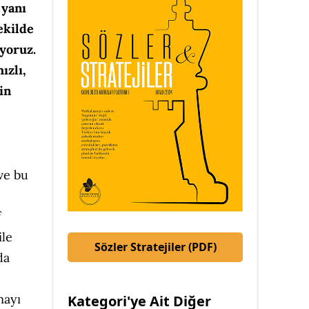
 yanı
ekilde
yoruz.
ızlı,
in
 ve bu
f
ile
Sözler Stratejiler (PDF)
da
mayı
Kategori'ye Ait Diğer