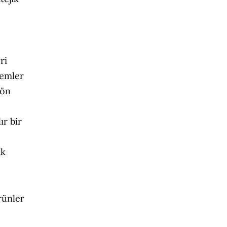
ri
temler
 ön
ır bir
ak
rünler