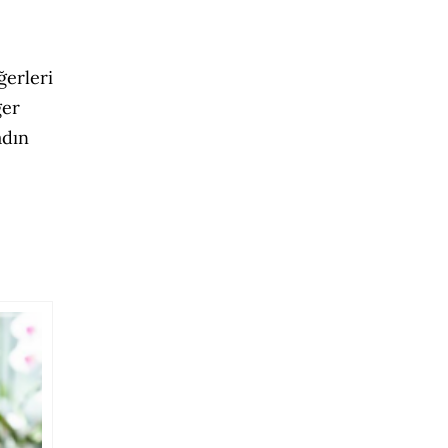
ğerleri
ğer
adın