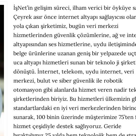
İşNet’in gelişim süreci, ilham verici bir öyküye s
Çeyrek asır önce internet altyapı sağlayıcısı ola
yola çıkan şirketimiz, bugün veri merkezi
hizmetlerinden güvenlik çözümlerine, ağ ve int
altyapısından ses hizmetlerine, uydu iletişimind
belge ürünlerine uzanan geniş bir yelpazede uç
uca altyapı hizmetleri sunan bir teknolo ji şirket
dönüştü. İnternet, telekom, uydu internet, veri
merkezi, bulut ve siber güvenlik ile robotik
otomasyon gibi alanlarda hizmet veren nadir tek
şirketlerinden biriyiz. Bu hizmetleri ülkemizin g
standartlardaki en iyi veri merkezlerinden biri
sunarak, 100 binin üzerinde müşterimize 75’ten 
hizmet çeşidiyle destek sağlıyoruz. Geride
bıraktığımız 25 yılda hem teknolojik hem de stra