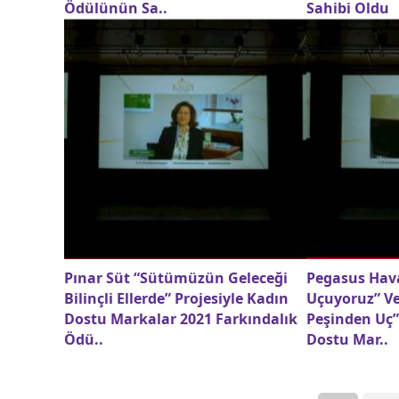
Ödülünün Sa..
Sahibi Oldu
Pınar Süt “Sütümüzün Geleceği
Pegasus Hava
Bilinçli Ellerde” Projesiyle Kadın
Uçuyoruz” Ve
Dostu Markalar 2021 Farkındalık
Peşinden Uç”
Ödü..
Dostu Mar..