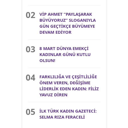
VİP AHMET “PAYLAŞARAK
BÜYÜYORUZ” SLOGANIYLA
GÜN GEÇTİKÇE BÜYÜMEYE
DEVAM EDİYOR
8 MART DÜNYA EMEKÇİ
KADINLAR GÜNÜ KUTLU
OLSUN!
FARKLILIĞA VE ÇEŞİTLİLİĞE
ÖNEM VEREN, DEĞİŞİME
LİDERLİK EDEN KADIN: FİLİZ
YAVUZ DİREN
İLK TÜRK KADIN GAZETECİ:
SELMA RIZA FERACELİ