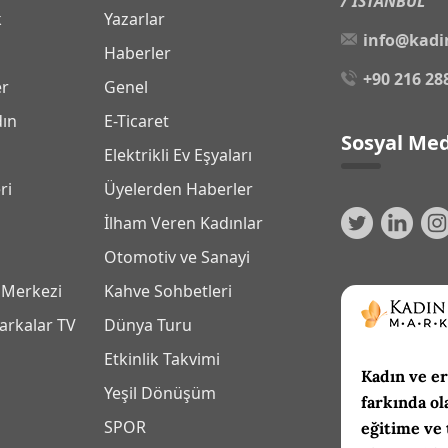
/ İSTANBUL
k
Yazarlar
info@kadi
Haberler
+90 216 28
er
Genel
dın
E-Ticaret
Sosyal Med
Elektrikli Ev Eşyaları
ri
Üyelerden Haberler
İlham Veren Kadınlar
Otomotiv ve Sanayi
 Merkezi
Kahve Sohbetleri
arkalar TV
Dünya Turu
Etkinlik Takvimi
Kadın ve er
Yeşil Dönüşüm
farkında ol
SPOR
eğitime ve 