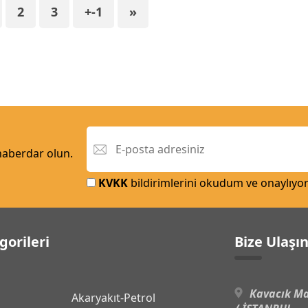
2
3
+-1
»
 haberdar olun.
KVKK
bildirimlerini okudum ve onaylıyo
gorileri
Bize Ulaşı
Kavacık Ma
Akaryakıt-Petrol