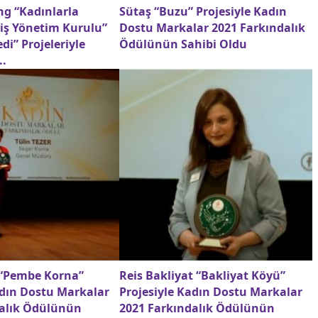
ng “Kadınlarla
Sütaş “Buzu” Projesiyle Kadın
iş Yönetim Kurulu”
Dostu Markalar 2021 Farkındalık
di” Projeleriyle
Ödülünün Sahibi Oldu
..
 “Pembe Korna”
Reis Bakliyat “Bakliyat Köyü”
adın Dostu Markalar
Projesiyle Kadın Dostu Markalar
dalık Ödülünün
2021 Farkındalık Ödülünün