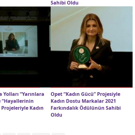
Sahibi Oldu
 Yolları “Yarınlara
Opet “Kadın Gücü” Projesiyle
 “Hayallerinin
Kadın Dostu Markalar 2021
 Projeleriyle Kadın
Farkındalık Ödülünün Sahibi
Oldu