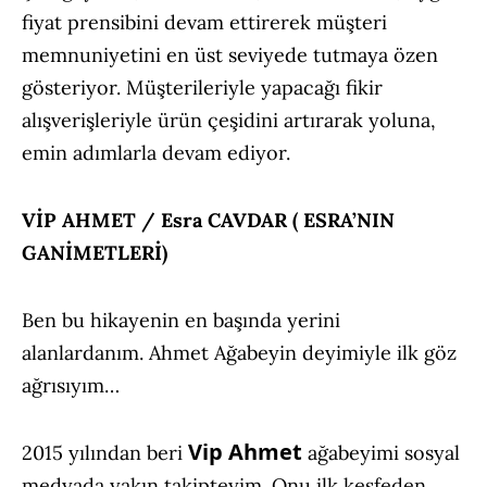
fiyat prensibini devam ettirerek müşteri
memnuniyetini en üst seviyede tutmaya özen
gösteriyor. Müşterileriyle yapacağı fikir
alışverişleriyle ürün çeşidini artırarak yoluna,
emin adımlarla devam ediyor.
VİP AHMET / Esra CAVDAR ( ESRA’NIN
GANİMETLERİ)
Ben bu hikayenin en başında yerini
alanlardanım. Ahmet Ağabeyin deyimiyle ilk göz
ağrısıyım…
Vip Ahmet
2015 yılından beri
ağabeyimi sosyal
medyada yakın takipteyim. Onu ilk keşfeden