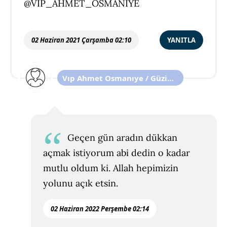
@VIP_AHMET_OSMANIYE
02 Haziran 2021 Çarşamba 02:10
YANITLA
Vıp Ahmet Osmanıye / Güzin
Duman
Geçen gün aradın dükkan
açmak istiyorum abi dedin o kadar
mutlu oldum ki. Allah hepimizin
yolunu açık etsin.
02 Haziran 2022 Perşembe 02:14