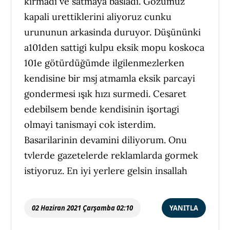
kirmadi ve satmaya basladi. Gozumuz
kapali urettiklerini aliyoruz cunku
urununun arkasinda duruyor. Düşününki
a101den sattigi kulpu eksik mopu koskoca
101e götürdüğümde ilgilenmezlerken
kendisine bir msj atmamla eksik parcayi
gondermesi ışık hızı surmedi. Cesaret
edebilsem bende kendisinin işortagi
olmayi tanismayi cok isterdim.
Basarilarinin devamini diliyorum. Onu
tvlerde gazetelerde reklamlarda gormek
istiyoruz. En iyi yerlere gelsin insallah
02 Haziran 2021 Çarşamba 02:10
YANITLA