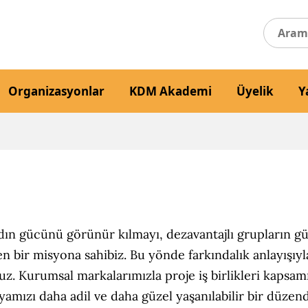
Organizasyonlar
KDM Akademi
Üyelik
Y
adın gücünü görünür kılmayı, dezavantajlı grupların g
eyen bir misyona sahibiz. Bu yönde farkındalık anlayış
uz. Kurumsal markalarımızla proje iş birlikleri kapsam
nyamızı daha adil ve daha güzel yaşanılabilir bir düze