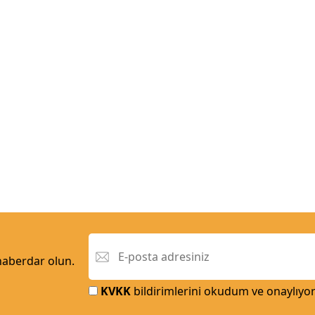
 haberdar olun.
KVKK
bildirimlerini okudum ve onaylıyo