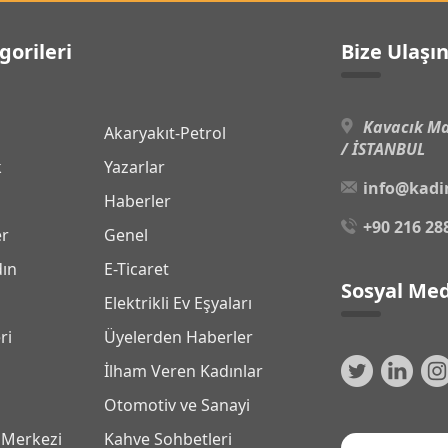
gorileri
Bize Ulaşı
Kavacık Ma
Akaryakıt-Petrol
/ İSTANBUL
k
Yazarlar
info@kadi
Haberler
+90 216 28
er
Genel
dın
E-Ticaret
Sosyal Med
Elektrikli Ev Eşyaları
ri
Üyelerden Haberler
İlham Veren Kadınlar
Otomotiv ve Sanayi
 Merkezi
Kahve Sohbetleri