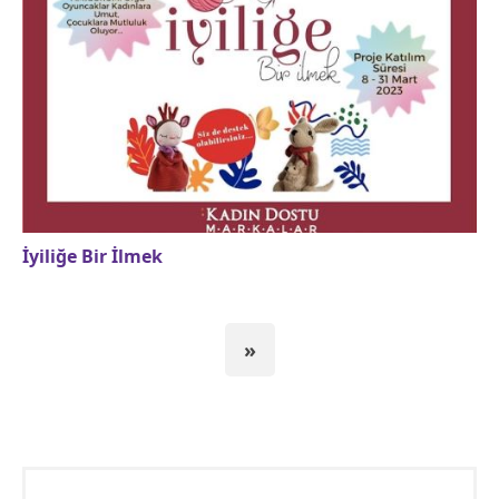
İyiliğe Bir İlmek
»