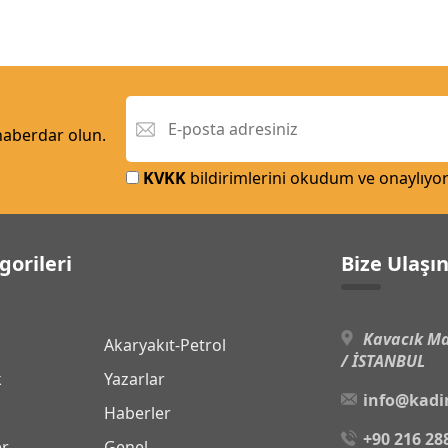
 haberdar olun.
KVKK
bildirimlerini okudum ve onaylıyo
gorileri
Bize Ulaşı
Kavacık Ma
Akaryakıt-Petrol
/ İSTANBUL
k
Yazarlar
info@kadi
Haberler
+90 216 28
er
Genel