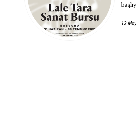
başlıy
12 May