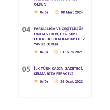
OLSUN!
0/(0)
08 Mart 2024
FARKLILIĞA VE ÇEŞİTLİLİĞE
ÖNEM VEREN, DEĞİŞİME
LİDERLİK EDEN KADIN: FİLİZ
YAVUZ DİREN
0/(0)
01 Ekim 2021
İLK TÜRK KADIN GAZETECİ:
SELMA RIZA FERACELİ
0/(0)
26 Ocak 2022