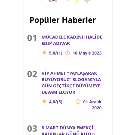
Popüler Haberler
MÜCADELE KADINI: HALİDE
EDİP ADIVAR
5,0/(1)
18 Mayıs 2023
VİP AHMET “PAYLAŞARAK
BÜYÜYORUZ” SLOGANIYLA
GÜN GEÇTİKÇE BÜYÜMEYE
DEVAM EDİYOR
4,0/(5)
01 Aralık
2020
8 MART DÜNYA EMEKÇİ
KADINLAR GÜNÜ KUTLU