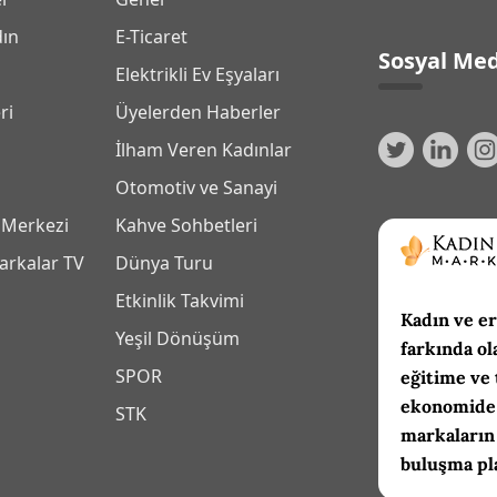
dın
E-Ticaret
Sosyal Med
Elektrikli Ev Eşyaları
ri
Üyelerden Haberler
İlham Veren Kadınlar
Otomotiv ve Sanayi
 Merkezi
Kahve Sohbetleri
arkalar TV
Dünya Turu
Etkinlik Takvimi
Kadın ve er
Yeşil Dönüşüm
farkında ol
SPOR
eğitime ve 
ekonomide 
m
STK
markaların
buluşma pl