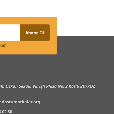
Abone Ol
rum.
n
h. Özkan Sokak. Varışlı Plaza No: 2 Kat:5 BEYKOZ
ndostumarkalar.org
8 02 80