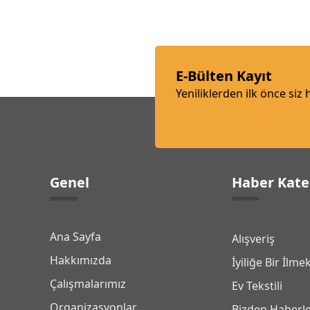
E-Bülten Kayıt
Yeniliklerden ilk önce siz
Genel
Haber Kate
Ana Sayfa
Alışveriş
Hakkımızda
İyiliğe Bir İlme
Çalışmalarımız
Ev Tekstili
Organizasyonlar
Bizden Haberl