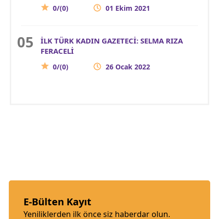
0/(0)
01 Ekim 2021
İLK TÜRK KADIN GAZETECİ: SELMA RIZA
FERACELİ
0/(0)
26 Ocak 2022
E-Bülten Kayıt
Yeniliklerden ilk önce siz haberdar olun.