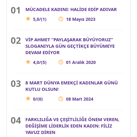
MÜCADELE KADINI: HALİDE EDİP ADIVAR
5,0/(1)
18 Mayıs 2023
VİP AHMET “PAYLAŞARAK BÜYÜYORUZ”
SLOGANIYLA GÜN GEÇTİKÇE BÜYÜMEYE
DEVAM EDİYOR
4,0/(5)
01 Aralık 2020
8 MART DÜNYA EMEKÇİ KADINLAR GÜNÜ
KUTLU OLSUN!
0/(0)
08 Mart 2024
FARKLILIĞA VE ÇEŞİTLİLİĞE ÖNEM VEREN,
DEĞİŞİME LİDERLİK EDEN KADIN: FİLİZ
YAVUZ DİREN