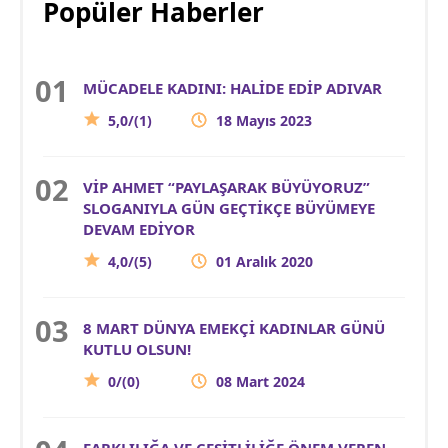
Popüler Haberler
MÜCADELE KADINI: HALİDE EDİP ADIVAR
5,0/(1)
18 Mayıs 2023
VİP AHMET “PAYLAŞARAK BÜYÜYORUZ”
SLOGANIYLA GÜN GEÇTİKÇE BÜYÜMEYE
DEVAM EDİYOR
4,0/(5)
01 Aralık 2020
8 MART DÜNYA EMEKÇİ KADINLAR GÜNÜ
KUTLU OLSUN!
0/(0)
08 Mart 2024
FARKLILIĞA VE ÇEŞİTLİLİĞE ÖNEM VEREN,