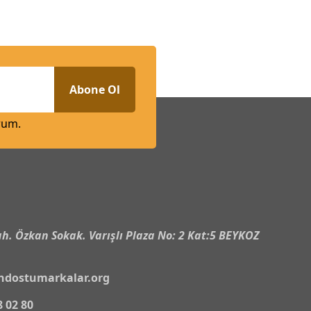
Abone Ol
rum.
n
h. Özkan Sokak. Varışlı Plaza No: 2 Kat:5 BEYKOZ
ndostumarkalar.org
8 02 80