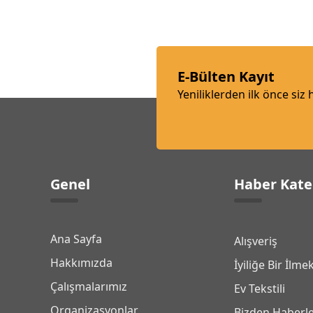
E-Bülten Kayıt
Yeniliklerden ilk önce siz
Genel
Haber Kate
Ana Sayfa
Alışveriş
Hakkımızda
İyiliğe Bir İlme
Çalışmalarımız
Ev Tekstili
Organizasyonlar
Bizden Haberl