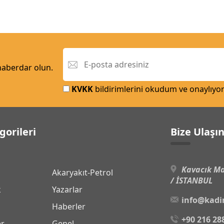
 haberdar olun.
KVKK
bildirimlerini okudum ve onaylıyo
gorileri
Bize Ulaşı
Kavacık Ma
Akaryakıt-Petrol
/ İSTANBUL
k
Yazarlar
info@kadi
Haberler
+90 216 28
er
Genel