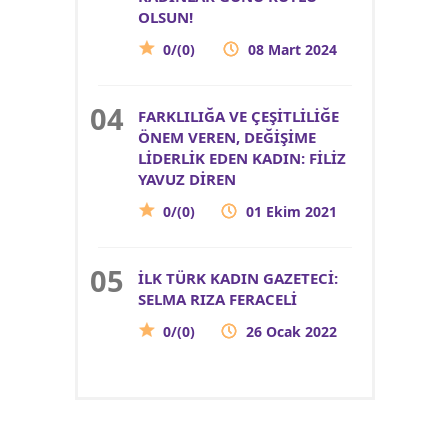
OLSUN!
0/(0)
08 Mart 2024
FARKLILIĞA VE ÇEŞİTLİLİĞE
ÖNEM VEREN, DEĞİŞİME
LİDERLİK EDEN KADIN: FİLİZ
YAVUZ DİREN
0/(0)
01 Ekim 2021
İLK TÜRK KADIN GAZETECİ:
SELMA RIZA FERACELİ
0/(0)
26 Ocak 2022