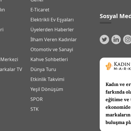
dın
E-Ticaret
Sosyal Med
Elektrikli Ev Eşyaları
ri
Üyelerden Haberler
İlham Veren Kadınlar
Otomotiv ve Sanayi
 Merkezi
Kahve Sohbetleri
arkalar TV
Dünya Turu
Etkinlik Takvimi
Kadın ve er
Yeşil Dönüşüm
farkında ol
SPOR
eğitime ve 
ekonomide 
m
STK
markaların
buluşma pl