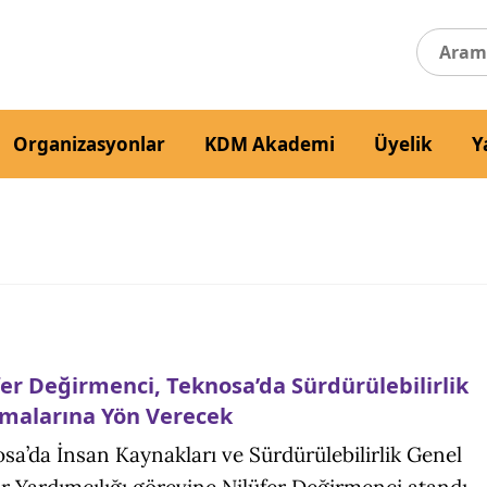
Organizasyonlar
KDM Akademi
Üyelik
Y
fer Değirmenci, Teknosa’da Sürdürülebilirlik
şmalarına Yön Verecek
sa’da İnsan Kaynakları ve Sürdürülebilirlik Genel
 Yardımcılığı görevine Nilüfer Değirmenci atandı.