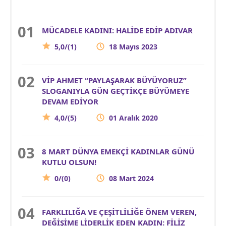
MÜCADELE KADINI: HALİDE EDİP ADIVAR
5,0/(1)
18 Mayıs 2023
VİP AHMET “PAYLAŞARAK BÜYÜYORUZ”
SLOGANIYLA GÜN GEÇTİKÇE BÜYÜMEYE
DEVAM EDİYOR
4,0/(5)
01 Aralık 2020
8 MART DÜNYA EMEKÇİ KADINLAR GÜNÜ
KUTLU OLSUN!
0/(0)
08 Mart 2024
FARKLILIĞA VE ÇEŞİTLİLİĞE ÖNEM VEREN,
DEĞİŞİME LİDERLİK EDEN KADIN: FİLİZ