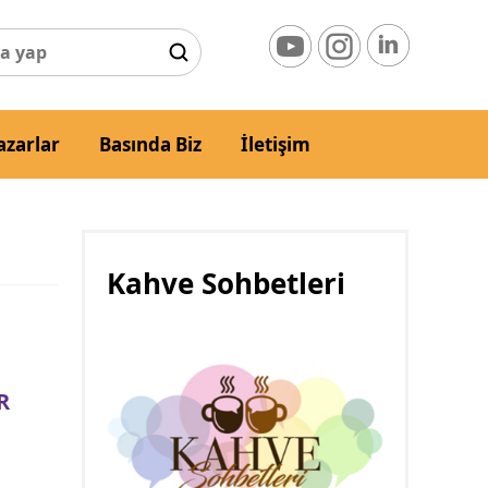
azarlar
Basında Biz
İletişim
Kahve Sohbetleri
R