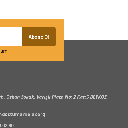
Abone Ol
rum.
n
h. Özkan Sokak. Varışlı Plaza No: 2 Kat:5 BEYKOZ
ndostumarkalar.org
8 02 80