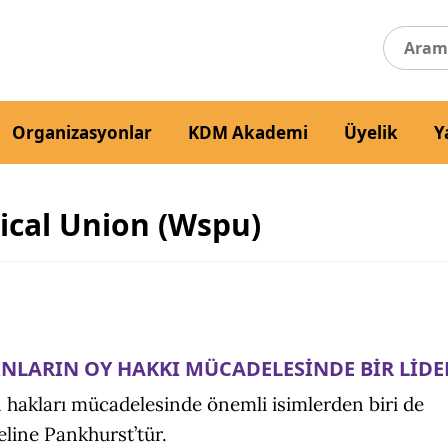
Organizasyonlar
KDM Akademi
Üyelik
Y
ical Union (Wspu)
NLARIN OY HAKKI MÜCADELESİNDE BİR LİDE
 hakları mücadelesinde önemli isimlerden biri de
ine Pankhurst’tür.