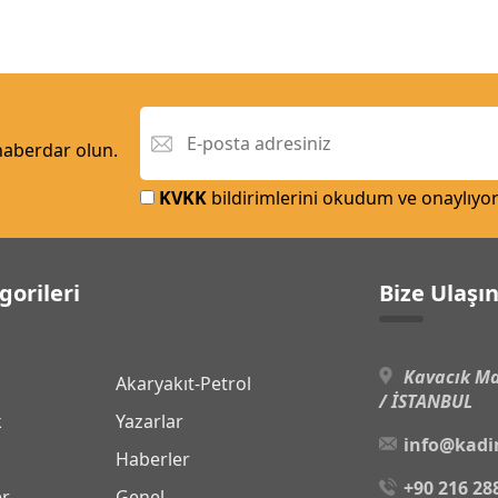
 haberdar olun.
KVKK
bildirimlerini okudum ve onaylıyo
gorileri
Bize Ulaşı
Kavacık Ma
Akaryakıt-Petrol
/ İSTANBUL
k
Yazarlar
info@kadi
Haberler
+90 216 28
er
Genel