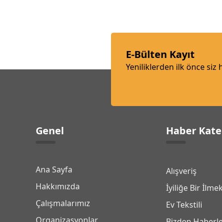
E-Bülten Kayıt
Yeniliklerden ilk önce siz
Genel
Haber Kate
Ana Sayfa
Alışveriş
Hakkımızda
İyiliğe Bir İlme
Çalışmalarımız
Ev Tekstili
Organizasyonlar
Bizden Haberl