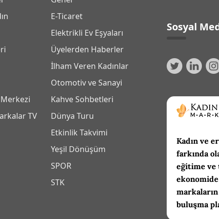
dın
E-Ticaret
Sosyal Med
Elektrikli Ev Eşyaları
ri
Üyelerden Haberler
İlham Veren Kadınlar
Otomotiv ve Sanayi
 Merkezi
Kahve Sohbetleri
arkalar TV
Dünya Turu
Etkinlik Takvimi
Kadın ve er
Yeşil Dönüşüm
farkında ol
SPOR
eğitime ve 
ekonomide 
m
STK
markaların
buluşma pl