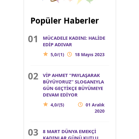
Popüler Haberler
MÜCADELE KADINI: HALİDE
EDİP ADIVAR
5,0/(1)
18 Mayıs 2023
VİP AHMET “PAYLAŞARAK
BÜYÜYORUZ” SLOGANIYLA
GÜN GEÇTİKÇE BÜYÜMEYE
DEVAM EDİYOR
4,0/(5)
01 Aralık
2020
8 MART DÜNYA EMEKÇİ
KADINLAR GÜNÜ KUTLU