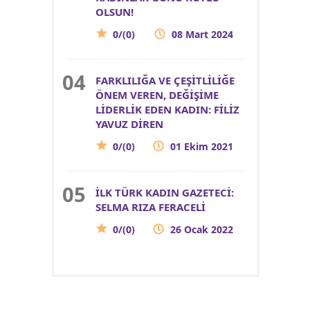
OLSUN!
0/(0)
08 Mart 2024
FARKLILIĞA VE ÇEŞİTLİLİĞE
ÖNEM VEREN, DEĞİŞİME
LİDERLİK EDEN KADIN: FİLİZ
YAVUZ DİREN
0/(0)
01 Ekim 2021
İLK TÜRK KADIN GAZETECİ:
SELMA RIZA FERACELİ
0/(0)
26 Ocak 2022