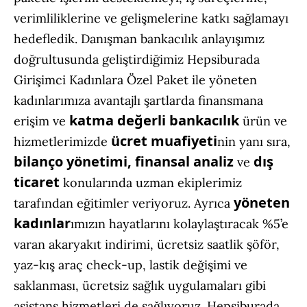
verimliliklerine ve gelişmelerine katkı sağlamayı
hedefledik. Danışman bankacılık anlayışımız
doğrultusunda geliştirdiğimiz Hepsiburada
Girişimci Kadınlara Özel Paket ile yöneten
kadınlarımıza avantajlı şartlarda finansmana
katma değerli bankacılık
erişim ve
ürün ve
ücret muafiyeti
hizmetlerimizde
nin yanı sıra,
bilanço yönetimi, finansal analiz
dış
ve
ticaret
konularında uzman ekiplerimiz
yöneten
tarafından eğitimler veriyoruz. Ayrıca
kadınlar
ımızın hayatlarını kolaylaştıracak %5’e
varan akaryakıt indirimi, ücretsiz saatlik şöför,
yaz-kış araç check-up, lastik değişimi ve
saklanması, ücretsiz sağlık uygulamaları gibi
asistans hizmetleri de sağlıyoruz. Hepsiburada