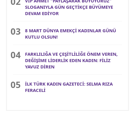
VİP AHMET “PAYLAŞARAK BÜYÜYORUZ”
SLOGANIYLA GÜN GEÇTİKÇE BÜYÜMEYE
DEVAM EDİYOR
8 MART DÜNYA EMEKÇİ KADINLAR GÜNÜ
KUTLU OLSUN!
FARKLILIĞA VE ÇEŞİTLİLİĞE ÖNEM VEREN,
DEĞİŞİME LİDERLİK EDEN KADIN: FİLİZ
YAVUZ DİREN
İLK TÜRK KADIN GAZETECİ: SELMA RIZA
FERACELİ