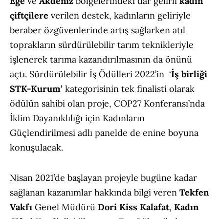
Ege
ve
Akdeniz
bölgelerindeki dar gelirli
kadın
çiftçilere
verilen destek, kadınların geliriyle
beraber özgüvenlerinde artış sağlarken atıl
toprakların sürdürülebilir tarım teknikleriyle
işlenerek tarıma kazandırılmasının da önünü
açtı. Sürdürülebilir İş Ödülleri 2022’in ‘
İş birliği
STK-Kurum’
kategorisinin tek finalisti olarak
ödülün sahibi olan proje, COP27 Konferansı’nda
İklim Dayanıklılığı için Kadınların
Güçlendirilmesi adlı panelde de enine boyuna
konuşulacak.
Nisan 2021’de başlayan projeyle bugüne kadar
sağlanan kazanımlar hakkında bilgi veren
Tekfen
Vakfı
Genel Müdürü
Dori Kiss Kalafat
,
Kadın