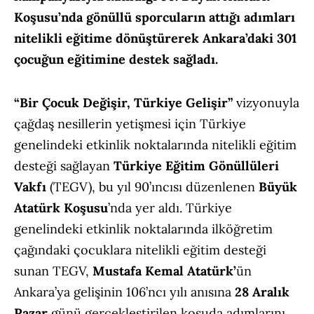
Koşusu’nda gönüllü sporcuların attığı adımları
nitelikli eğitime dönüştürerek Ankara’daki 301
çocuğun eğitimine destek sağladı.
“Bir Çocuk Değişir, Türkiye Gelişir”
vizyonuyla
çağdaş nesillerin yetişmesi için Türkiye
genelindeki etkinlik noktalarında nitelikli eğitim
desteği sağlayan
Türkiye Eğitim Gönüllüleri
Vakfı
(TEGV), bu yıl 90’ıncısı düzenlenen
Büyük
Atatürk Koşusu
’nda yer aldı. Türkiye
genelindeki etkinlik noktalarında ilköğretim
çağındaki çocuklara nitelikli eğitim desteği
sunan TEGV,
Mustafa Kemal Atatürk’
ün
Ankara’ya gelişinin 106’ncı yılı anısına
28 Aralık
Pazar
günü gerçekleştirilen koşuda adımlarını