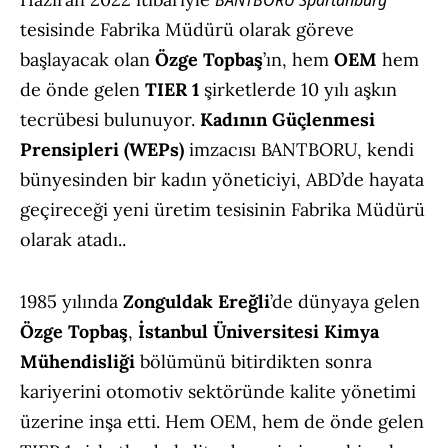
tesisinde Fabrika Müdürü olarak göreve
başlayacak olan
Özge Topbaş
’ın, hem
OEM
hem
de önde gelen
TIER 1
şirketlerde 10 yılı aşkın
tecrübesi bulunuyor.
Kadının Güçlenmesi
Prensipleri
(WEPs)
imzacısı BANTBORU, kendi
bünyesinden bir kadın yöneticiyi, ABD’de hayata
geçireceği yeni üretim tesisinin Fabrika Müdürü
olarak atadı..
1985 yılında
Zonguldak Ereğli
’de dünyaya gelen
Özge Topbaş
,
İstanbul Üniversitesi Kimya
Mühendisliği
bölümünü bitirdikten sonra
kariyerini otomotiv sektöründe kalite yönetimi
üzerine inşa etti. Hem OEM, hem de önde gelen