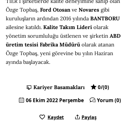
TIER 1 şirketlerde kalite deneyimine sahip olan
Özge Topbaş,
Ford Otosan
ve
Novares
gibi
kuruluşların ardından 2016 yılında
BANTBORU
ailesine katıldı.
Kalite Takım Lideri
olarak
yönetim sorumluluğu üstlenen ve şirketin
ABD
üretim tesisi
Fabrika Müdürü
olarak atanan
Özge Topbaş, yeni görevine bu yılın Haziran
ayında başlayacak.
Kariyer Basamakları
0/(0)
06 Ekim 2022 Perşembe
Yorum (0)
Kaydet
Paylaş