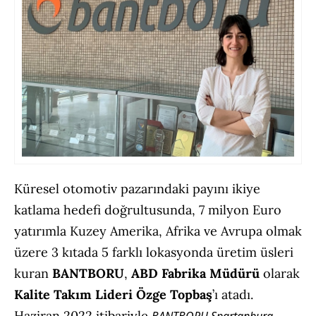
Küresel otomotiv pazarındaki payını ikiye
katlama hedefi doğrultusunda, 7 milyon Euro
yatırımla Kuzey Amerika, Afrika ve Avrupa olmak
üzere 3 kıtada 5 farklı lokasyonda üretim üsleri
kuran
BANTBORU
,
ABD Fabrika Müdürü
olarak
Kalite Takım Lideri Özge Topbaş
’ı atadı.
Haziran 2022 itibariyle
BANTBORU Spartanburg