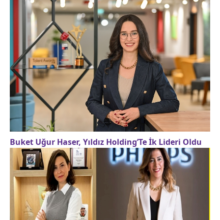
Buket Uğur Haser, Yıldız Holding’Te İk Lideri Oldu