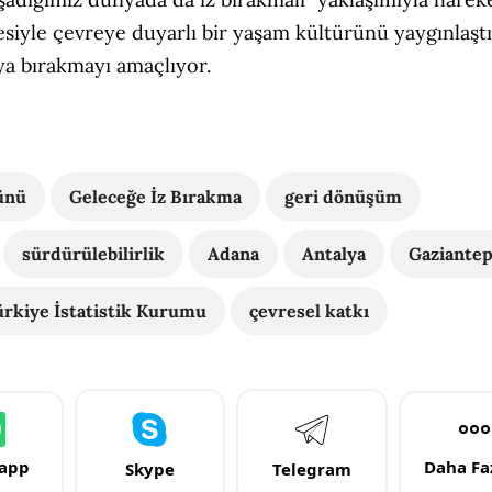
iyle çevreye duyarlı bir yaşam kültürünü yaygınlaşt
ya bırakmayı amaçlıyor.
ünü
Geleceğe İz Bırakma
geri dönüşüm
sürdürülebilirlik
Adana
Antalya
Gaziante
ürkiye İstatistik Kurumu
çevresel katkı
app
Daha Faz
Skype
Telegram