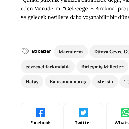
eden Maruderm, “Geleceğe İz Bırakma” projes
ve gelecek nesillere daha yaşanabilir bir dün
Etiketler
Maruderm
Dünya Çevre G
çevresel farkındalık
Birleşmiş Milletler
Hatay
Kahramanmaraş
Mersin
T
Facebook
Twitter
Whats