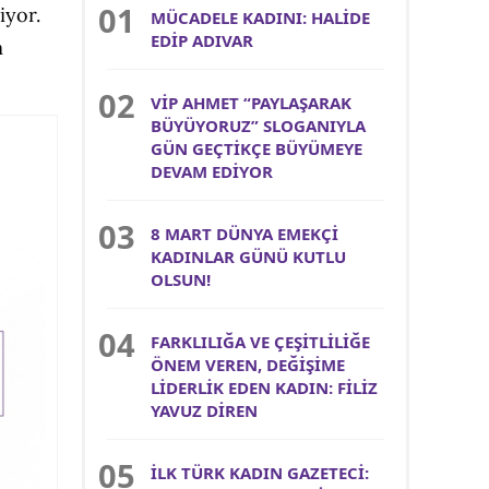
iyor.
MÜCADELE KADINI: HALİDE
EDİP ADIVAR
m
VİP AHMET “PAYLAŞARAK
BÜYÜYORUZ” SLOGANIYLA
GÜN GEÇTİKÇE BÜYÜMEYE
DEVAM EDİYOR
8 MART DÜNYA EMEKÇİ
KADINLAR GÜNÜ KUTLU
OLSUN!
FARKLILIĞA VE ÇEŞİTLİLİĞE
ÖNEM VEREN, DEĞİŞİME
LİDERLİK EDEN KADIN: FİLİZ
YAVUZ DİREN
İLK TÜRK KADIN GAZETECİ: