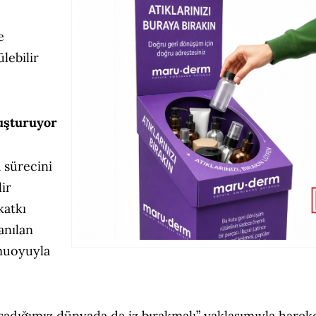
e
lebilir
luşturuyor
 sürecini
ir
katkı
anılan
amuoyuyla
aşadığımız dünyada da iz bırakmalı” yaklaşımıyla harek