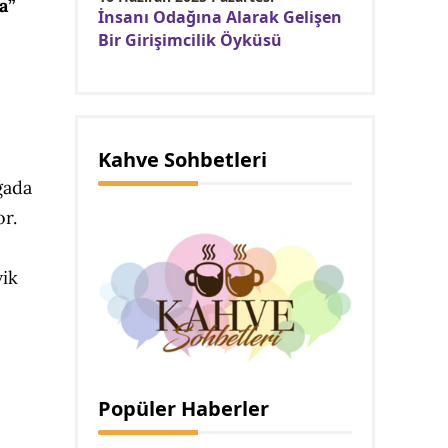
a”
İnsanı Odağına Alarak Gelişen
Bir Girişimcilik Öyküsü
Kahve Sohbetleri
e
ğada
or.
vik
Popüler Haberler