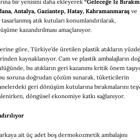
larına bir yenisini daha ekleyerek
“Geleceğe İz Bırakm
dana, Antalya, Gaziantep, Hatay, Kahramanmaraş
ve
 tasarlanmış atık kutuları konumlandırılarak,
üşüme kazandırılması amaçlanıyor.
erine göre, Türkiye’de üretilen plastik atıkların yüzd
erinden kaynaklanıyor. Cam ve plastik ambalajların do
üğünde, bu atıkların geri kazanımı kritik önem taşıy
 bu soruna doğrudan çözüm sunarak, tüketicilerin
anelerdeki geri dönüşüm kutularına bırakmalarını teş
nlenirken, döngüsel ekonomiye katkı sağlanıyor.
dırılıyor
markaya ait üç adet boş dermokozmetik ambalajını