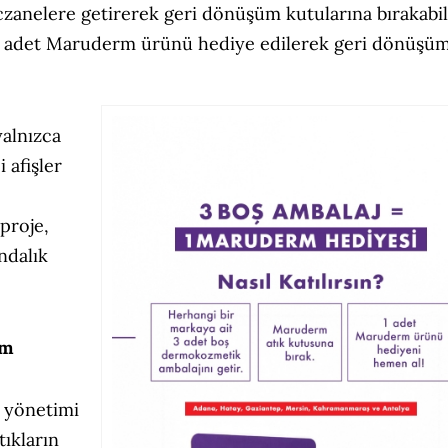
eczanelere getirerek geri dönüşüm kutularına bırakabil
 bir adet Maruderm ürünü hediye edilerek geri dönüşü
alnızca
 afişler
e
proje,
ndalık
üm
k yönetimi
tıkların