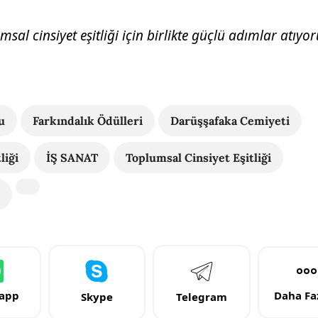
msal cinsiyet eşitliği için birlikte güçlü adımlar atıyor
u
Farkındalık Ödülleri
Darüşşafaka Cemiyeti
liği
İŞ SANAT
Toplumsal Cinsiyet Eşitliği
app
Daha Faz
Skype
Telegram