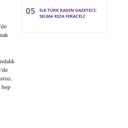
İLK TÜRK KADIN GAZETECİ:
SELMA RIZA FERACELİ
'de
anak
ndalık
e'de
oruz.
ı hep