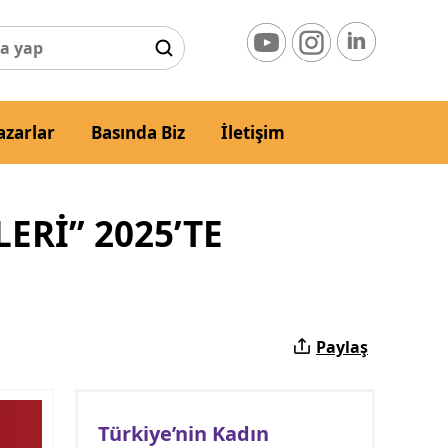
azarlar
Basında Biz
İletişim
Rİ” 2025’TE
Paylaş
Türkiye’nin Kadın