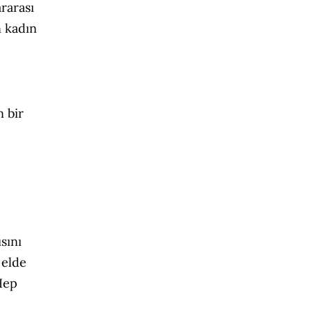
rarası
n kadın
n bir
sını
 elde
 Hep