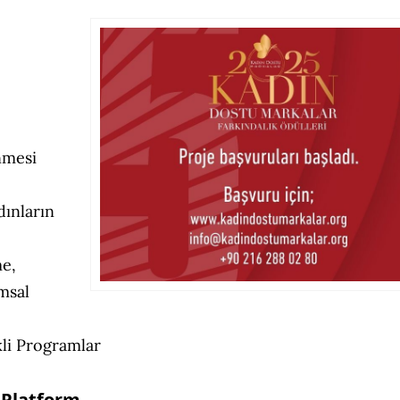
nmesi
dınların
me,
umsal
kli Programlar
 Platform