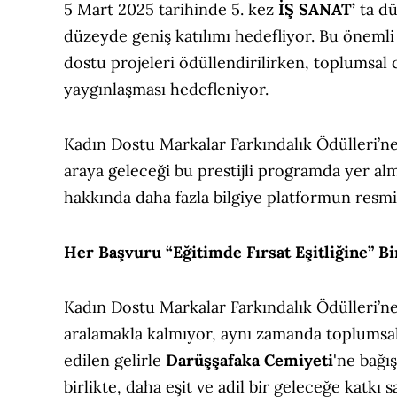
5 Mart 2025 tarihinde 5. kez
İŞ SANAT’
ta dü
düzeyde geniş katılımı hedefliyor. Bu öneml
dostu projeleri ödüllendirilirken, toplumsal 
yaygınlaşması hedefleniyor.
Kadın Dostu Markalar Farkındalık Ödülleri’ne
araya geleceği bu prestijli programda yer alm
hakkında daha fazla bilgiye platformun resmi 
Her Başvuru “Eğitimde Fırsat Eşitliğine” Bi
Kadın Dostu Markalar Farkındalık Ödülleri’ne 
aralamakla kalmıyor, aynı zamanda toplumsal
edilen gelirle
Darüşşafaka Cemiyeti
'ne bağı
birlikte, daha eşit ve adil bir geleceğe katkı s