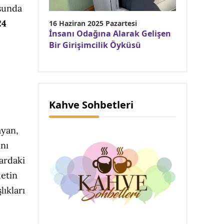
usunda
24
16 Haziran 2025 Pazartesi
İnsanı Odağına Alarak Gelişen
Bir Girişimcilik Öyküsü
Kahve Sohbetleri
ayan,
ını
lardaki
detin
ıkları