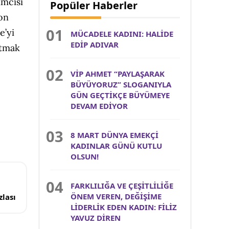
ımcısı
Popüler Haberler
yon
e’yi
MÜCADELE KADINI: HALİDE
EDİP ADIVAR
atmak
VİP AHMET “PAYLAŞARAK
BÜYÜYORUZ” SLOGANIYLA
GÜN GEÇTİKÇE BÜYÜMEYE
DEVAM EDİYOR
8 MART DÜNYA EMEKÇİ
KADINLAR GÜNÜ KUTLU
OLSUN!
FARKLILIĞA VE ÇEŞİTLİLİĞE
ÖNEM VEREN, DEĞİŞİME
lası
LİDERLİK EDEN KADIN: FİLİZ
YAVUZ DİREN