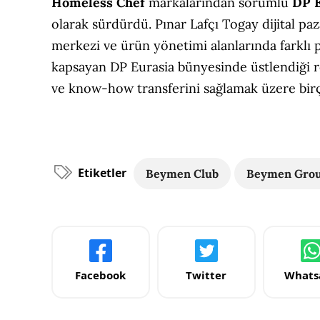
Homeless Chef
markalarından sorumlu
DP E
olarak sürdürdü. Pınar Lafçı Togay dijital p
merkezi ve ürün yönetimi alanlarında farklı 
kapsayan DP Eurasia bünyesinde üstlendiği rol
ve know-how transferini sağlamak üzere birço
Etiketler
Beymen Club
Beymen Gro
Facebook
Twitter
Whats