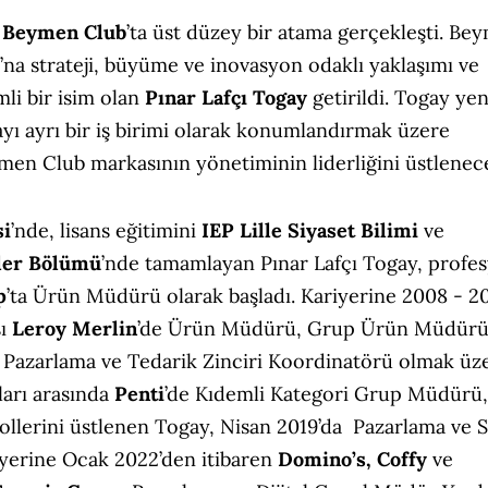
n
Beymen Club
’ta üst düzey bir atama gerçekleşti. Be
’na strateji, büyüme ve inovasyon odaklı yaklaşımı ve
mli bir isim olan
Pınar Lafçı Togay
getirildi. Togay yen
ı ayrı bir iş birimi olarak konumlandırmak üzere
en Club markasının yönetiminin liderliğini üstlenec
si
’nde, lisans eğitimini
IEP Lille Siyaset Bilimi
ve
iler Bölümü
’nde tamamlayan Pınar Lafçı Togay, profe
p
’ta Ürün Müdürü olarak başladı. Kariyerine 2008 - 2
sı
Leroy Merlin
’de Ürün Müdürü, Grup Ürün Müdürü
 Pazarlama ve Tedarik Zinciri Koordinatörü olmak üz
lları arasında
Penti
’de Kıdemli Kategori Grup Müdürü,
llerini üstlenen Togay, Nisan 2019’da Pazarlama ve S
riyerine Ocak 2022’den itibaren
Domino’s, Coffy
ve