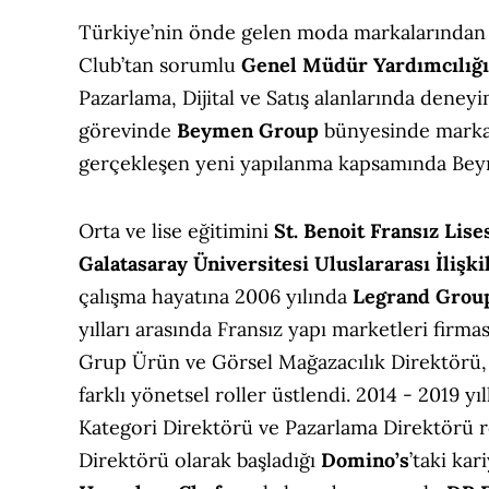
Türkiye’nin önde gelen moda markalarında
Club’tan sorumlu
Genel Müdür Yardımcılığı
Pazarlama, Dijital ve Satış alanlarında deneyi
görevinde
Beymen Group
bünyesinde markay
gerçekleşen yeni yapılanma kapsamında Beym
Orta ve lise eğitimini
St. Benoit Fransız Lise
Galatasaray Üniversitesi Uluslararası İlişk
çalışma hayatına 2006 yılında
Legrand Grou
yılları arasında Fransız yapı marketleri firma
Grup Ürün ve Görsel Mağazacılık Direktörü,
farklı yönetsel roller üstlendi. 2014 - 2019 yı
Kategori Direktörü ve Pazarlama Direktörü ro
Direktörü olarak başladığı
Domino’s
’taki ka