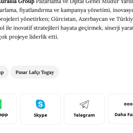
urasia Group
Pazarlama ve Dijital Genel Müdür Yard
azarlama, fiyatlandırma ve kampanya yönetimi, inovas
projeleri yönetirken; Gürcistan, Azerbaycan ve Türkiy
 ile inovatif stratejileri hayata geçirmek, sinerji yar
k projeye liderlik etti.
up
Pınar Lafçı Togay
app
Daha Faz
Skype
Telegram