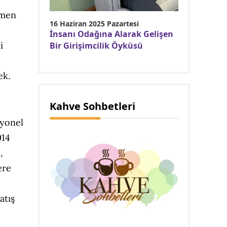
ymen
16 Haziran 2025 Pazartesi
İnsanı Odağına Alarak Gelişen
i
Bir Girişimcilik Öyküsü
ek.
Kahve Sohbetleri
syonel
014
,
ere
atış