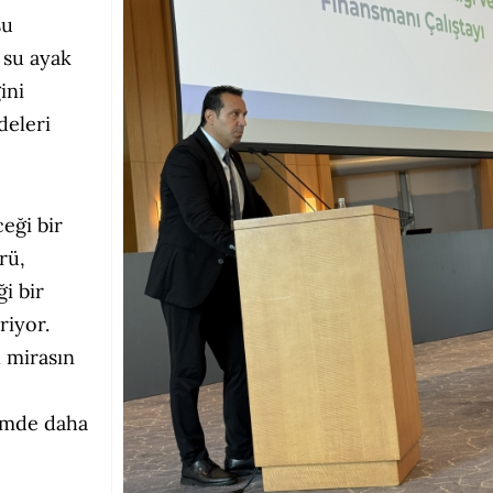
su
 su ayak
ini
deleri
eği bir
rü,
i bir
riyor.
 mirasın
emde daha