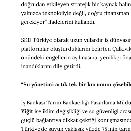
doğrudan etkileyen stratejik bir kaynak hali
yalnızca teknolojiyle değil, doğru finansman
gerekiyor” ifadelerini kullandı.
SKD Türkiye olarak uzun yıllardır iş dünyas
platformlar oluşturduklarını belirten Çalkıvik
önündeki engellerin aşılmasına, yenilikçi fin
inandıklarını dile getirdi.
“Su yönetimi artık tek bir kurumun çözebil
İş Bankası Tarım Bankacılığı Pazarlama Müd
Yiğit
ise iklim değişikliği ve su güvenliği aras
güçlü bağlantıya dikkat çektiği konuşmasınd
Türkiye’de suyun yaklaşık yüzde 75’inin tarı