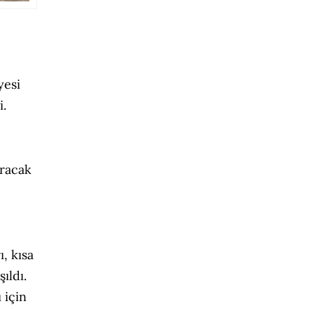
yesi
i.
ıracak
, kısa
ıldı.
 için