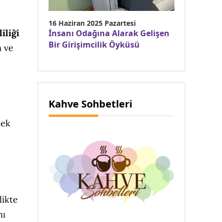
16 Haziran 2025 Pazartesi
iliği
İnsanı Odağına Alarak Gelişen
Bir Girişimcilik Öyküsü
m ve
Kahve Sohbetleri
cek
likte
nı