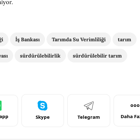
iyor.
ği
İş Bankası
Tarımda Su Verimliliği
tarım
yası
sürdürülebilirlik
sürdürülebilir tarım
app
Daha Faz
Skype
Telegram