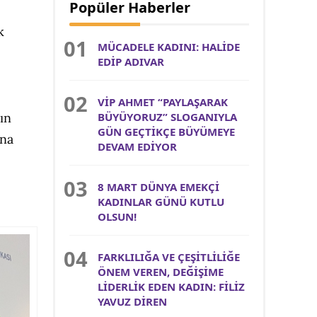
Popüler Haberler
k
MÜCADELE KADINI: HALİDE
EDİP ADIVAR
VİP AHMET “PAYLAŞARAK
BÜYÜYORUZ” SLOGANIYLA
ın
GÜN GEÇTİKÇE BÜYÜMEYE
ına
DEVAM EDİYOR
8 MART DÜNYA EMEKÇİ
KADINLAR GÜNÜ KUTLU
OLSUN!
FARKLILIĞA VE ÇEŞİTLİLİĞE
ÖNEM VEREN, DEĞİŞİME
LİDERLİK EDEN KADIN: FİLİZ
YAVUZ DİREN