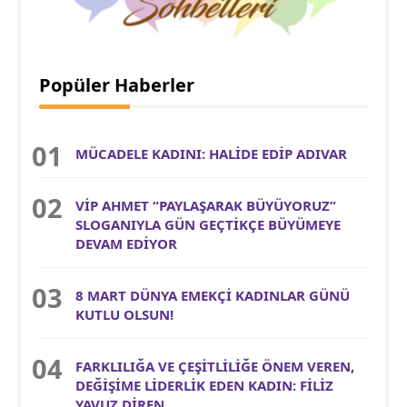
Popüler Haberler
MÜCADELE KADINI: HALİDE EDİP ADIVAR
VİP AHMET “PAYLAŞARAK BÜYÜYORUZ”
SLOGANIYLA GÜN GEÇTİKÇE BÜYÜMEYE
DEVAM EDİYOR
8 MART DÜNYA EMEKÇİ KADINLAR GÜNÜ
KUTLU OLSUN!
FARKLILIĞA VE ÇEŞİTLİLİĞE ÖNEM VEREN,
DEĞİŞİME LİDERLİK EDEN KADIN: FİLİZ
YAVUZ DİREN